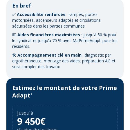
En bref
✅
Accessibilité renforcée
: rampes, portes
motorisées, ascenseurs adaptés et circulations
sécurisées dans les parties communes.
💶
Aides financières maximisées
: jusqu’à 50 % pour
le syndicat et jusqu’à 70 % avec MaPrimeAdapt’ pour les
résidents.
🛠️
Accompagnement clé en main
: diagnostic par
ergothérapeute, montage des aides, préparation AG et
suivi complet des travaux.
Estimez le montant de votre Prime
Adapt'
Jusqu'à
9 450€
d'aides financières