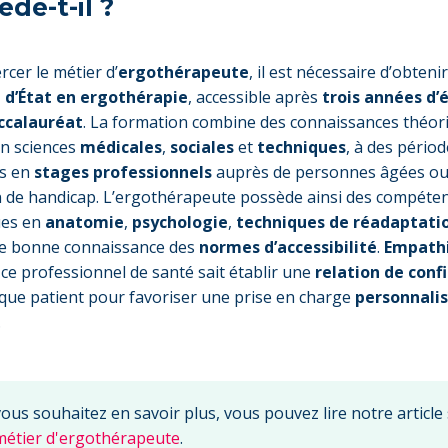
de-t-il ?
rcer le métier d’
ergothérapeute
, il est nécessaire d’obteni
 d’État en ergothérapie
, accessible après
trois années d’
ccalauréat
. La formation combine des connaissances théor
en sciences
médicales
,
sociales
et
techniques
, à des pério
es en
stages professionnels
auprès de personnes âgées ou
n de handicap. L’ergothérapeute possède ainsi des compéte
ues en
anatomie
,
psychologie
,
techniques de réadaptati
ne bonne connaissance des
normes d’accessibilité
.
Empath
, ce professionnel de santé sait établir une
relation de conf
que patient pour favoriser une prise en charge
personnali
.
vous souhaitez en savoir plus, vous pouvez lire notre article
métier d'ergothérapeute
.