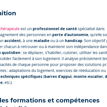
nition
thérapeute
est un
professionnel de santé
spécialisé dans
pagnement des personnes en
perte d’autonomie
, qu’elle so
 un
accident
, à une
maladie
ou à un
handicap
. Son objectif 
der chacun à retrouver ou à maintenir son indépendance dan
u quotidien
: se déplacer, s’habiller, cuisiner, utiliser les san
ccéder facilement à son logement. Il analyse précisément le
apacités de chaque personne pour proposer des solutions pr
ètes : adaptations du logement, exercices de rééducation ou
techniques spécifiques
(
barres d’appui
,
monte-escalier
,
ée
, etc.).
les formations et compétences