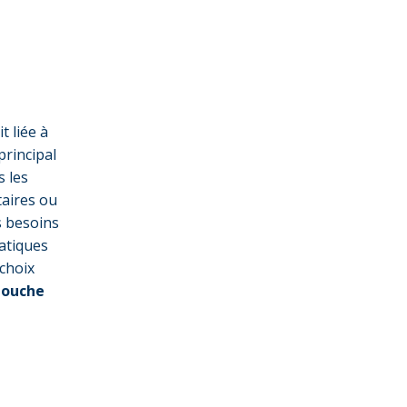
it liée à
principal
s les
itaires ou
s besoins
atiques
 choix
douche