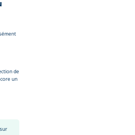
u
cisément
ection de
ncore un
 sur