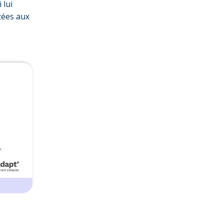
 lui
tées aux