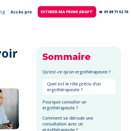
log
Accès pro
ESTIMER MA PRIME ADAPT'
☎️ 01 89 71 52 70
oir
Sommaire
Qu’est-ce qu’un ergothérapeute ?
Quel est le rôle précis d’un
ergothérapeute ?
Pourquoi consulter un
ergothérapeute ?
Comment se déroule une
consultation avec un
ergothérapeute ?