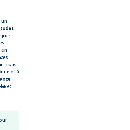
r un
études
iques
des
 en
nces
on
, mais
ique
et à
iance
sée
et
 sur