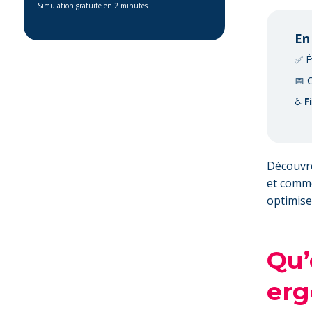
Simulation gratuite en 2 minutes
En
✅ É
📅 
♿
F
Découvre
et comme
optimise
Qu’
erg