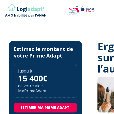
AMO habilité par l'ANAH
Erg
Estimez le montant de
sur
votre Prime Adapt'
l’
Jusqu'à
15 400€
de votre aide
MaPrimeAdapt’
ESTIMER MA PRIME ADAPT'