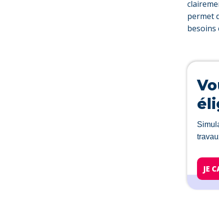
clairemen
permet d
besoins 
Vo
él
Simula
travau
JE 