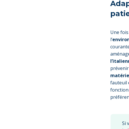
Adap
pati
Une fois
l’
enviro
courante
aménagem
l’italie
prévenir
matérie
fauteuil
fonction
préféren
Si 