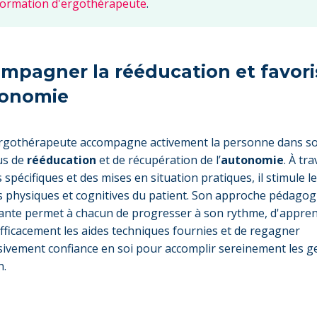
formation d'ergothérapeute
.
mpagner la rééducation et favori
tonomie
’ergothérapeute accompagne activement la personne dans s
us de
rééducation
et de récupération de l’
autonomie
. À tr
 spécifiques et des mises en situation pratiques, il stimule l
s physiques et cognitives du patient. Son approche pédagog
lante permet à chacun de progresser à son rythme, d'appre
 efficacement les aides techniques fournies et de regagner
ivement confiance en soi pour accomplir sereinement les g
n.