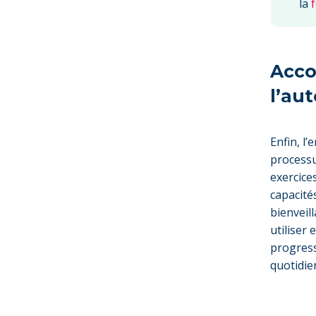
la
Acco
l’au
Enfin, l
process
exercices
capacité
bienveil
utiliser
progress
quotidie