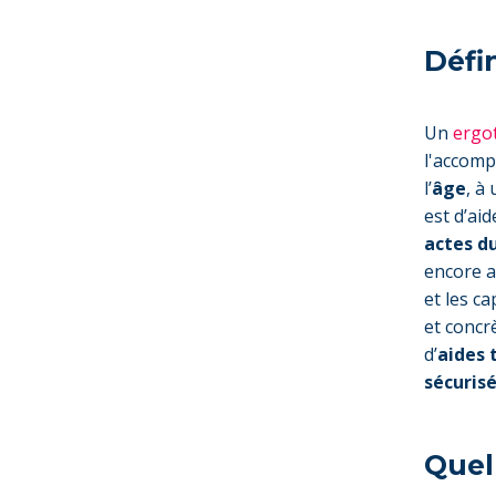
Défi
Un
ergo
l'accom
l’
âge
, à
est d’ai
actes d
encore a
et les c
et concr
d’
aides 
sécuris
Quel