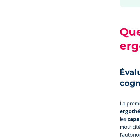
Que
erg
Éval
cogn
La premi
ergothé
les
capa
motricité
l’autono