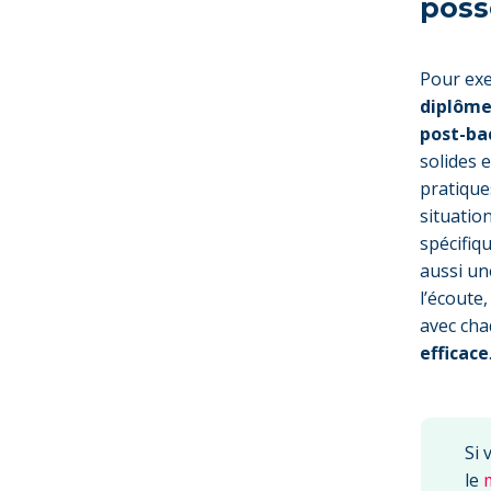
possè
Pour exe
diplôme
post-ba
solides 
pratiqu
situatio
spécifiq
aussi u
l’écoute
avec cha
efficace
Si 
le