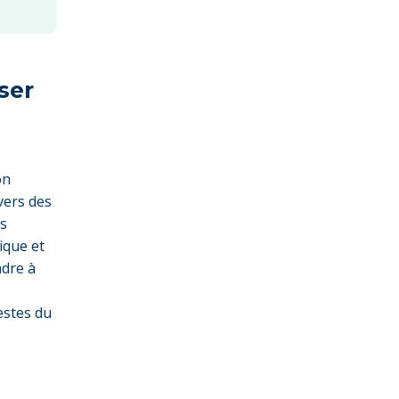
ser
on
avers des
es
ique et
ndre à
estes du