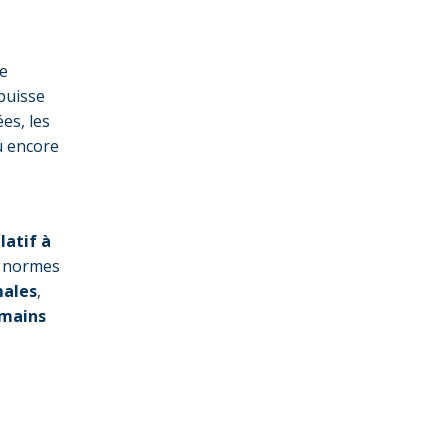
de
 puisse
es, les
u encore
latif à
s normes
males
,
mains