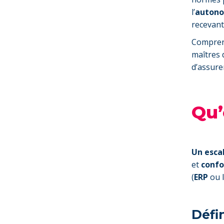
l’
auton
recevant
Comprend
maîtres 
d’assure
Qu’
Un esca
et
confo
(
ERP
ou l
Défi