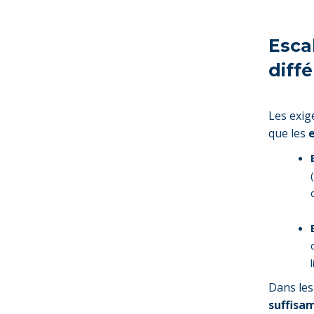
Escal
diff
Les exig
que les
e
Dans les 
suffisa