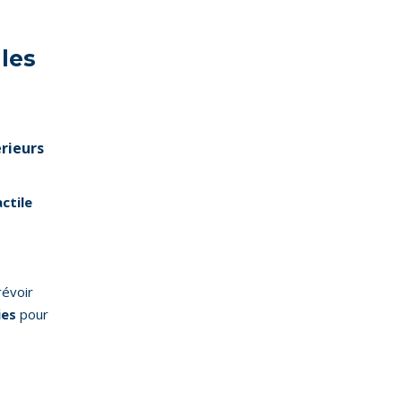
lles
érieurs
actile
révoir
ies
pour