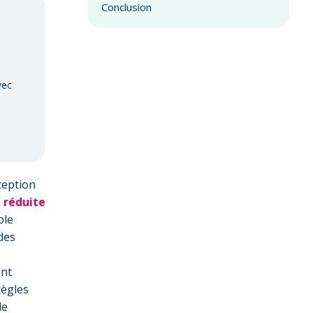
Conclusion
vec
ception
 réduite
ble
des
ent
règles
de