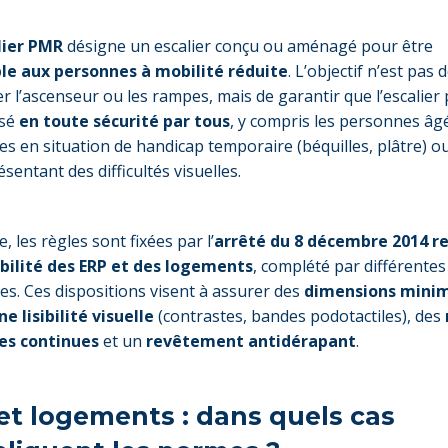
lier PMR
désigne un escalier conçu ou aménagé pour être
ble aux personnes à mobilité réduite
. L’objectif n’est pas 
r l’ascenseur ou les rampes, mais de garantir que l’escalier
isé
en toute sécurité par tous
, y compris les personnes âgé
s en situation de handicap temporaire (béquilles, plâtre) o
ésentant des difficultés visuelles.
, les règles sont fixées par l’
arrêté du 8 décembre 2014 re
ibilité des ERP et des logements
, complété par différente
es. Ces dispositions visent à assurer des
dimensions mini
e lisibilité visuelle
(contrastes, bandes podotactiles), des
es continues
et un
revêtement antidérapant
.
et logements : dans quels cas