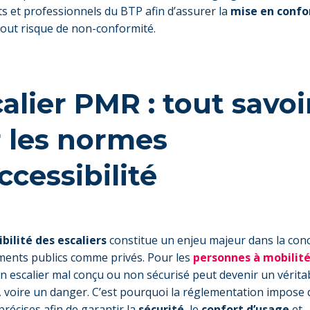
s et professionnels du BTP afin d’assurer la
mise en confo
 tout risque de non-conformité.
alier PMR : tout savoi
r les normes
ccessibilité
ibilité des escaliers
constitue un enjeu majeur dans la con
ments publics comme privés. Pour les
personnes à mobilité
un escalier mal conçu ou non sécurisé peut devenir un vérita
, voire un danger. C’est pourquoi la réglementation impose 
récises afin de garantir la
sécurité
, le
confort d’usage
et