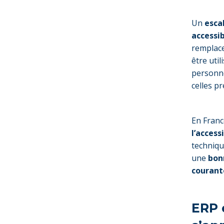
Un
esca
accessi
remplace
être util
personne
celles pr
En France
l’access
techniqu
une
bonn
courant
ERP 