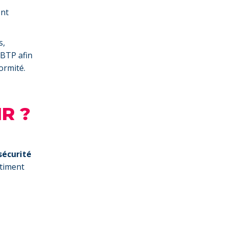
ent
s,
 BTP afin
ormité.
MR ?
sécurité
âtiment