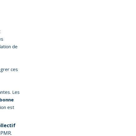
t
es
lation de
égrer ces
antes. Les
bonne
ion est
llectif
n PMR.