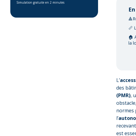
Simulation gratuite en 2 minutes
En
🔺R
📏 
🏠 
la lo
L’
access
des bâti
(PMR)
, 
obstacle
normes p
l’
auton
recevant
est esse