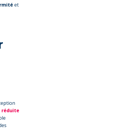
rmité
et
r
ception
 réduite
ble
des