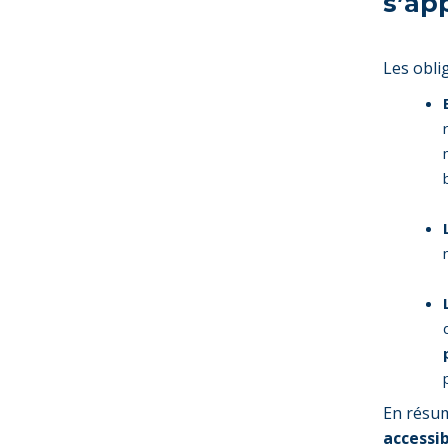
s’ap
Les obli
En résum
accessib