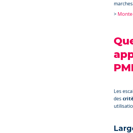
marches
>
Monte-
Que
app
PM
Les esca
des
crit
utilisati
Larg