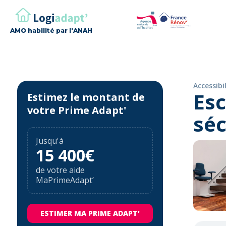
AMO habilité par l'ANAH
Accessibi
Esc
Estimez le montant de
votre Prime Adapt'
séc
Jusqu'à
15 400€
de votre aide
MaPrimeAdapt’
ESTIMER MA PRIME ADAPT'