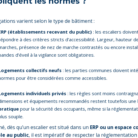
pliquent les normes ?
gations varient selon le type de bâtiment :
ERP (établissements recevant du public)
: les escaliers doiven
répondre à des critères stricts d’accessibilité. Largeur, hauteur d
marches, présence de nez de marche contrastés ou encore instal
bandes d’éveil à la vigilance sont obligatoires.
Logements collectifs neufs
: les parties communes doivent int
normes pour être considérées comme accessibles.
Logements individuels privés
: les règles sont moins contraign
dimensions et équipements recommandés restent toutefois une
pratique
pour la sécurité des occupants, même si la réglementat
plus souple.
é, dès qu’un escalier est situé dans un
ERP ou un espace co
le au public
, il est impératif de respecter la réglementatio