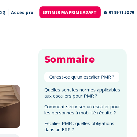
log
Accès pro
ESTIMER MA PRIME ADAPT'
☎️ 01 89 71 52 70
Sommaire
Qu’est-ce qu’un escalier PMR ?
Quelles sont les normes applicables
aux escaliers pour PMR ?
Comment sécuriser un escalier pour
les personnes à mobilité réduite ?
Escalier PMR : quelles obligations
dans un ERP ?