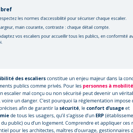
 bref
espectez les normes d’accessibilité pour sécuriser chaque escalier.
Largeur, main courante, contraste : chaque détail compte.
Adaptez vos escaliers pour accueillir tous les publics, en conformité a
i.
ibilité des escaliers
constitue un enjeu majeur dans la con
ments publics comme privés. Pour les
personnes à mobilité
un escalier mal conçu ou non sécurisé peut devenir un vérita
, voire un danger. C’est pourquoi la réglementation impose 
récises afin de garantir la
sécurité
, le
confort d’usage
et
omie
de tous les usagers, qu’il s’agisse d’un
ERP
(établissem
 du public) ou d’un logement. Comprendre et appliquer ces 
ntiel pour les architectes, maîtres d’ouvrage, gestionnaires 