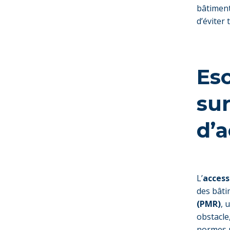
bâtiment
d’éviter
Esc
su
d’a
L’
access
des bâti
(PMR)
, 
obstacle
normes p