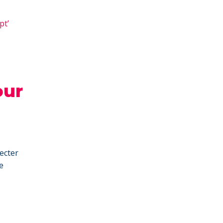
pt’
our
ecter
e