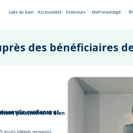
B
Salle de bain
Accessibilité
Extérieurs
MaPrimeAdapt'
uprès des bénéficiaires de
5 jours (délais moyens).