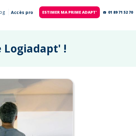
log
Accès pro
ESTIMER MA PRIME ADAPT'
☎️ 01 89 71 52 70
 Logiadapt' !