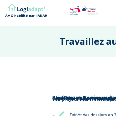
AMO habilité par l'ANAH
Travaillez a
Rejoignez notre réseau d’artisans de confiance et bénéficiez de l’accompagnement d’un partenaire expert de l’adaptation logement pour mener à bien vos projets MaPrimeAdapt.
Dépôt des dossiers en 3