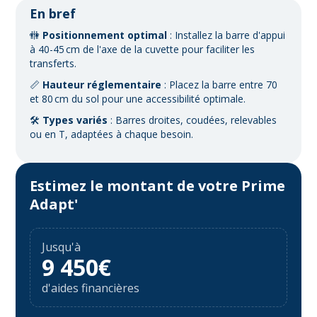
En bref
​🚻
Positionnement optimal
: Installez la barre d'appui
à 40-45 cm de l'axe de la cuvette pour faciliter les
transferts.
📏
Hauteur réglementaire
: Placez la barre entre 70
et 80 cm du sol pour une accessibilité optimale.
🛠️
Types variés
: Barres droites, coudées, relevables
ou en T, adaptées à chaque besoin.
Estimez le montant de votre Prime
Adapt'
Jusqu'à
9 450€
d'aides financières