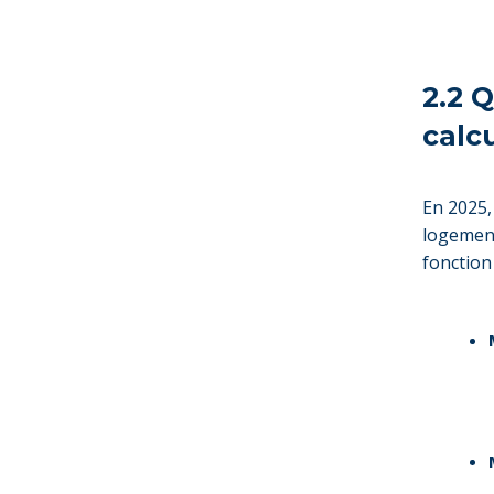
2.2 
calc
En 2025
logement
fonction