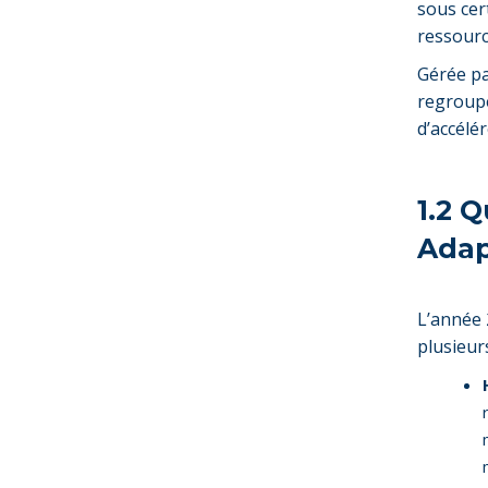
sous cer
ressourc
Gérée par
regroupe 
d’accélé
1.2 
Adap
L’année
plusieur