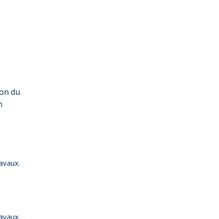
ion du
n
avaux.
avaux.