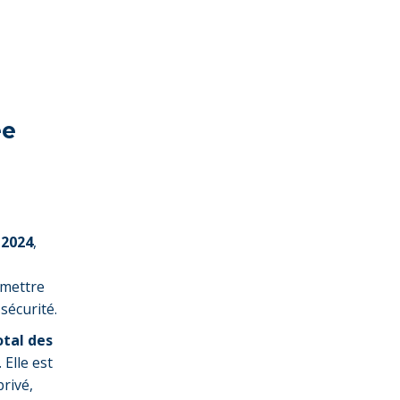
ée
 2024
,
rmettre
sécurité.
otal des
. Elle est
rivé,