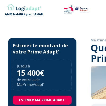
AMO habilité par l'ANAH
Ma Prime
Que
Estimez le montant de
votre Prime Adapt'
Pri
Jusqu'à
15 400€
de votre aide
MaPrimeAdapt’
ESTIMER MA PRIME ADAPT'