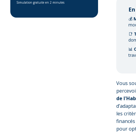
Simulation gratuite en 2 minutes
En
💰
M
mod
📑
T
dom
📊
C
tra
Vous sou
percevoi
de l'Hab
d’adapta
les critè
financé
pour opt