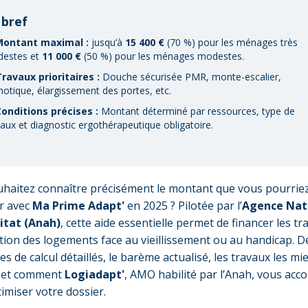
 bref
ontant maximal :
jusqu’à
15 400 €
(70 %) pour les ménages très
estes et
11 000 €
(50 %) pour les ménages modestes.
ravaux prioritaires :
Douche sécurisée PMR, monte-escalier,
otique, élargissement des portes, etc.
onditions précises :
Montant déterminé par ressources, type de
vaux et diagnostic ergothérapeutique obligatoire.
haitez connaître précisément le montant que vous pourrie
r avec
Ma Prime Adapt'
en 2025 ? Pilotée par l’
Agence Nat
itat (Anah)
, cette aide essentielle permet de financer les tr
tion des logements face au vieillissement ou au handicap. 
res de calcul détaillés, le barème actualisé, les travaux les mi
s et comment
Logiadapt'
, AMO habilité par l’Anah, vous ac
imiser votre dossier.