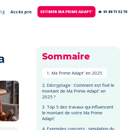
log
Accès pro
ESTIMER MA PRIME ADAPT'
☎️ 01 89 71 52 70
a
Sommaire
1. Ma Prime Adapt' en 2025
2. Décryptage : Comment est fixé le
montant de Ma Prime Adapt' en
2025 ?
3. Top 5 des travaux qui influencent
le montant de votre Ma Prime
Adapt'
4. Exemples concrets : simulation du