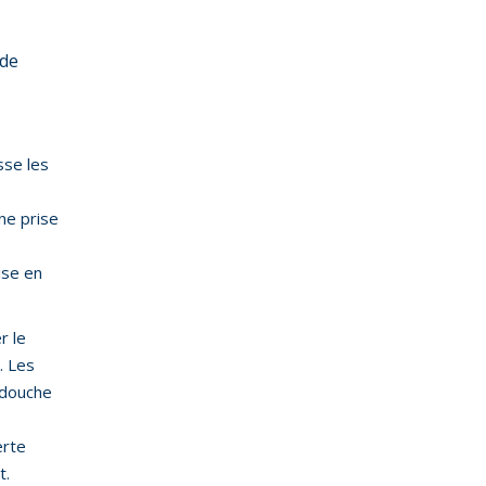
 de
sse les
une prise
ise en
r le
. Les
 douche
erte
t.