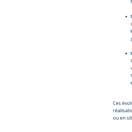
Ces évolu
réalisat
ou en si