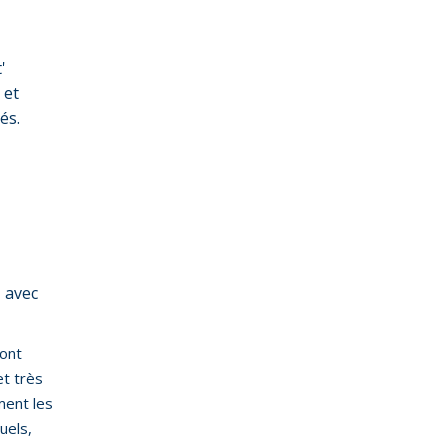
'
 et
és.
, avec
ront
t très
ment les
uels,