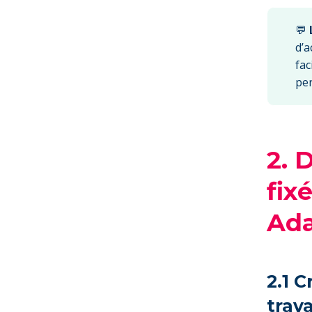
💬
d’
fac
per
2. 
fix
Ada
2.1 C
trav