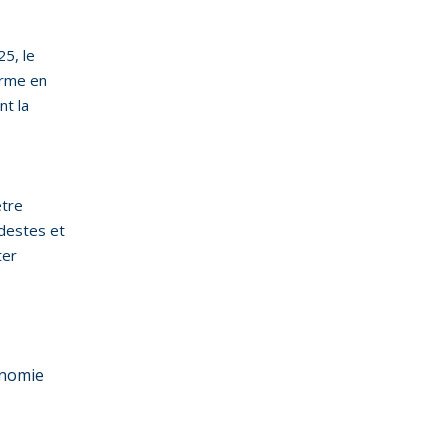
25, le
orme en
nt la
être
destes et
ter
onomie