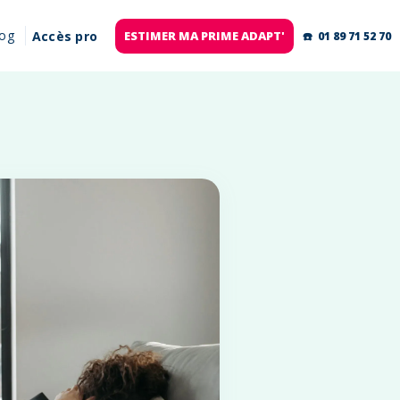
log
Accès pro
ESTIMER MA PRIME ADAPT'
☎️ 01 89 71 52 70