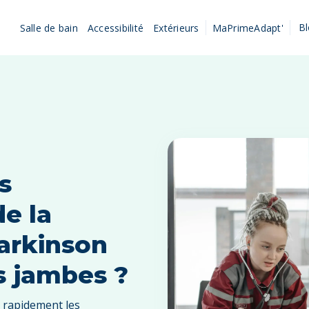
B
Salle de bain
Accessibilité
Extérieurs
MaPrimeAdapt'
s
e la
arkinson
s jambes ?
 rapidement les