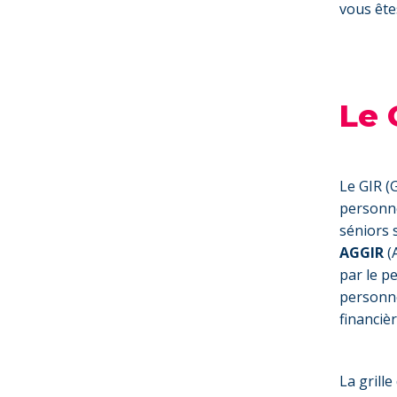
vous êtes
Le 
Le GIR (
personne 
séniors 
AGGIR
(
par le p
personne
financièr
La grill