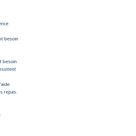
ence
nt besoin
e
t besoin
essitent
’aide
es repas.
s