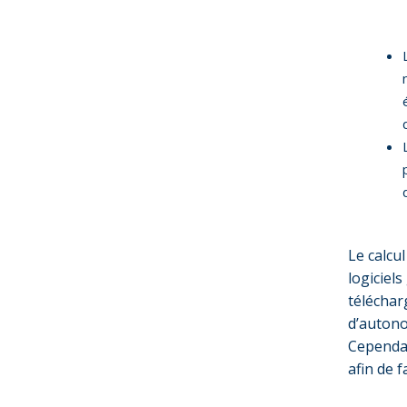
Le calcu
logiciel
téléchar
d’autono
Cependan
afin de f