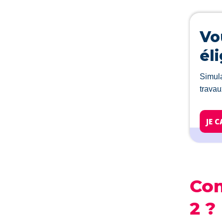
Vo
él
Simula
travau
JE 
Com
2 ?