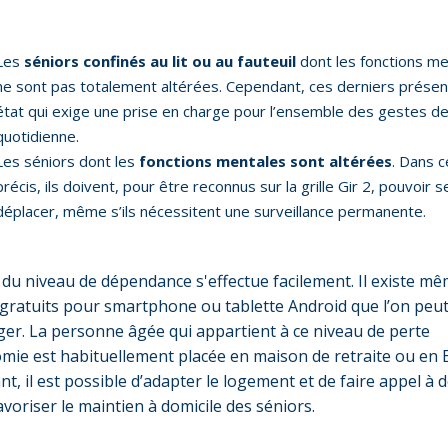
Les
séniors confinés au lit ou au fauteuil
dont les fonctions m
ne sont pas totalement altérées. Cependant, ces derniers présen
état qui exige une prise en charge pour l’ensemble des gestes de 
quotidienne.
Les séniors dont les
fonctions mentales sont altérées
. Dans c
précis, ils doivent, pour être reconnus sur la grille Gir 2, pouvoir s
déplacer, même s’ils nécessitent une surveillance permanente.
l du niveau de dépendance s'effectue facilement. Il existe m
s gratuits pour smartphone ou tablette Android que l’on peu
ger. La personne âgée qui appartient à ce niveau de perte
mie est habituellement placée en maison de retraite ou en
t, il est possible d’adapter le logement et de faire appel à 
avoriser le maintien à domicile des séniors.