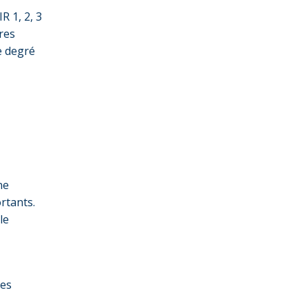
R 1, 2, 3
res
e degré
ne
rtants.
le
pes