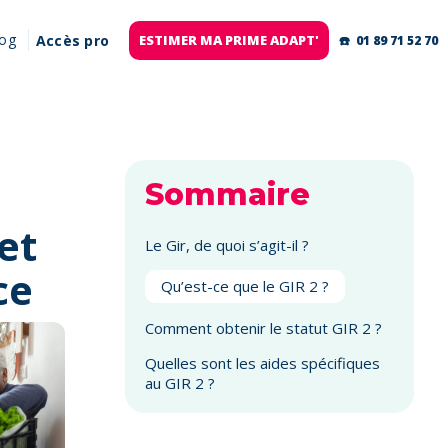
log
Accès pro
ESTIMER MA PRIME ADAPT'
☎️ 01 89 71 52 70
Sommaire
et
Le Gir, de quoi s’agit-il ?
ce
Qu’est-ce que le GIR 2 ?
Comment obtenir le statut GIR 2 ?
Quelles sont les aides spécifiques
au GIR 2 ?