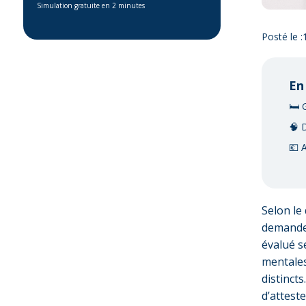
Simulation gratuite en 2 minutes
Posté le :
En
🛏️ 
🧠 
💶 
Selon le
demande 
évalué s
mentales
distinct
d’attest