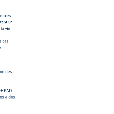
entales
tent un
la vie
e cas
e
ême des
t
 EHPAD.
des aides