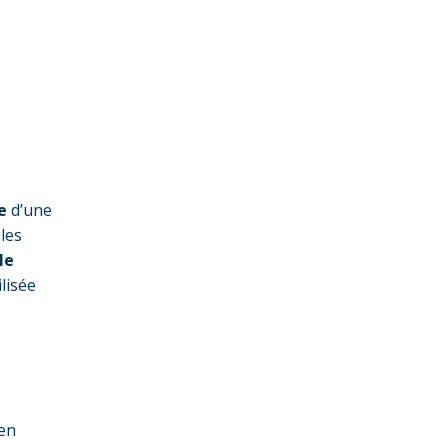
ce
d’une
 les
le
lisée
 en