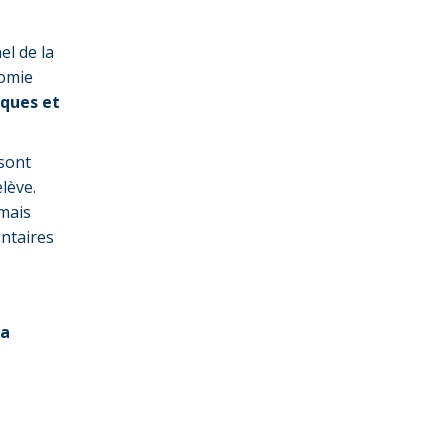
el de la
nomie
iques et
 sont
lève.
 mais
ntaires
la