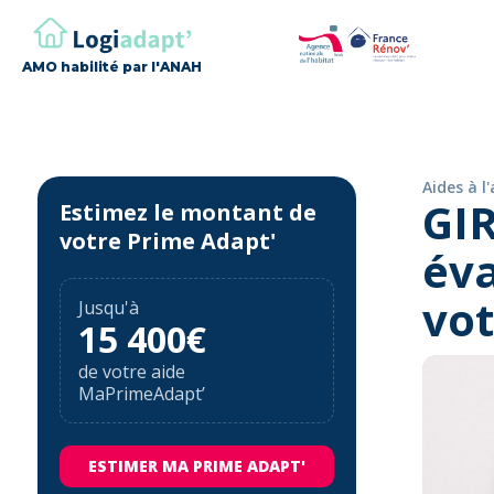
AMO habilité par l'ANAH
Aides à 
GIR
Estimez le montant de
votre Prime Adapt'
éva
vo
Jusqu'à
15 400€
de votre aide
MaPrimeAdapt’
ESTIMER MA PRIME ADAPT'