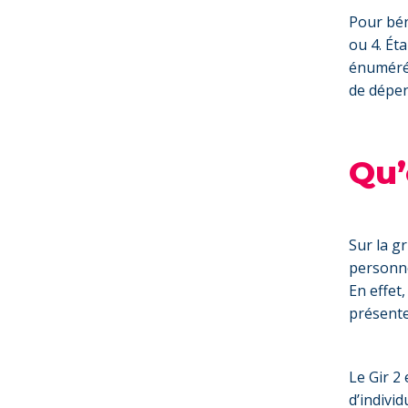
Pour béné
ou 4. Ét
énumérés
de dépen
Qu’
Sur la g
personne
En effet
présente 
Le Gir 2
d’individ