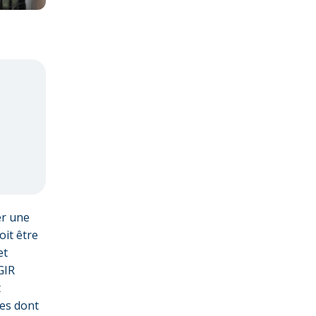
er une
oit être
et
GIR
t
ues dont