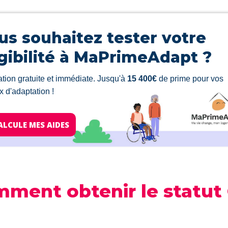
us souhaitez tester votre
igibilité à MaPrimeAdapt ?
tion gratuite et immédiate. Jusqu'à
15 400€
de prime pour vos
x d'adaptation !
CALCULE MES AIDES
ment obtenir le statut