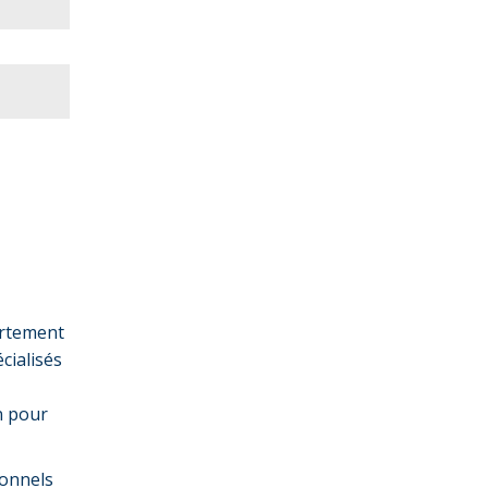
ortement
cialisés
n pour
ionnels