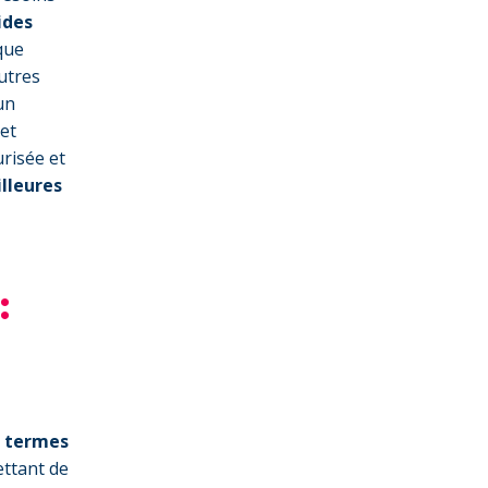
ides
 que
utres
un
 et
risée et
illeures
:
 termes
ttant de