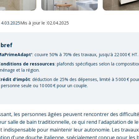
14.03.2025
Mis à jour le :
02.04.2025
 bref
MaPrimeAdapt'
: couvre 50% à 70% des travaux, jusqu'à 22 000 € HT.
Conditions de ressources
: plafonds spécifiques selon la compositio
ménage et la région.​
Crédit d'impôt
: déduction de 25% des dépenses, limité à 5 000 € pou
 personne seule ou 10 000 € pour un couple.
lissant, les personnes âgées peuvent rencontrer des difficulté
leur salle de bain traditionnelle, ce qui rend l'adaptation de l
 indispensable pour maintenir leur autonomie. Les travaux
lation d'une douche italienne, spécialement conçue pour les 