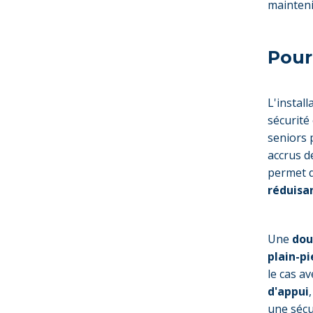
mainteni
Pour
L'instal
sécurité
seniors 
accrus d
permet d
réduisan
Une
dou
plain-pi
le cas a
d'appui
une sécu