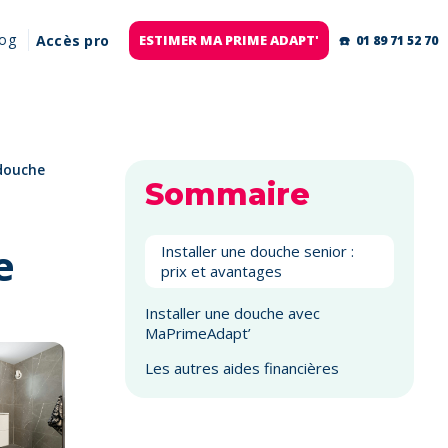
log
Accès pro
ESTIMER MA PRIME ADAPT'
☎️ 01 89 71 52 70
 douche
Sommaire
e
‍Installer une douche senior :
prix et avantages
Installer une douche avec
MaPrimeAdapt’
Les autres aides financières