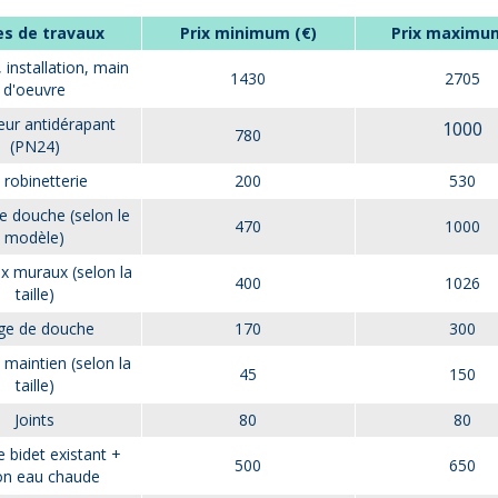
s de travaux
Prix minimum (€)
Prix maximum
installation, main
1430
2705
d'oeuvre
eur antidérapant
1000
780
(PN24)
t robinetterie
200
530
e douche (selon le
470
1000
modèle)
 muraux (selon la
400
1026
taille)
ge de douche
170
300
 maintien (selon la
45
150
taille)
Joints
80
80
 bidet existant +
500
650
lon eau chaude