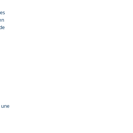
les
en
 de
t une