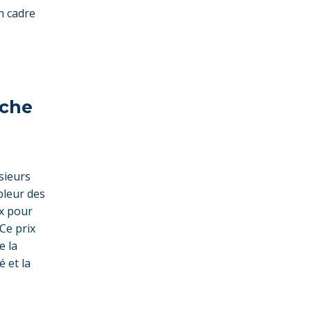
n cadre
uche
sieurs
pleur des
ux pour
 Ce prix
e la
 et la