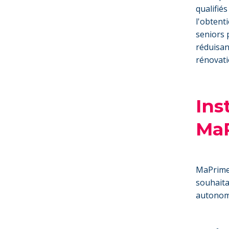
qualifié
l'obtent
seniors 
réduisan
rénovati
Ins
Ma
MaPrimeA
souhaita
autonomi