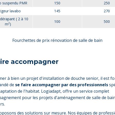
o suspendu PMR
150
250
tigeur lavabo
145
270
idérapant ( 2 à 10
100
500
2
m
)
Fourchettes de prix rénovation de salle de bain
aire accompagner
er à bien un projet d'installation de douche senior, il est f
andé de
se faire accompagner par des professionnels
spé
daptation de l'habitat. Logiadapt, offre un service complet
agnement pour les projets d'aménagement de salle de bai
rs.
posons des solutions sur mesure. Nos équipes de profess