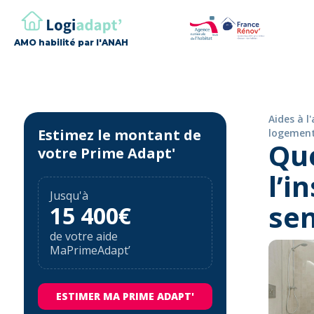
AMO habilité par l'ANAH
Aides à l
Estimez le montant de
logemen
Que
votre Prime Adapt'
l’i
Jusqu'à
sen
15 400€
de votre aide
MaPrimeAdapt’
ESTIMER MA PRIME ADAPT'