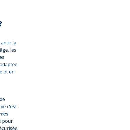
?
antir la
âge, les
es
 adaptée
é et en
 de
me c'est
rres
s pour
écurisée