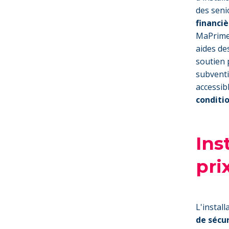
des seni
financiè
MaPrimeA
aides des
soutien 
subventi
accessib
conditio
Ins
pri
L'instal
de sécur