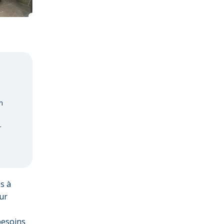
n
r
s à
eur
besoins