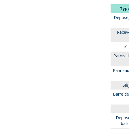
Type
Dépose, 
Recev
Ki
Parois d
Panneaux
Siè
Barre de
Dépose
bal