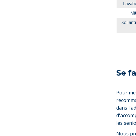
Lavab
Mi
Sol ant
Se f
Pour men
recomm
dans l'a
d'accomp
les senio
Nous pro