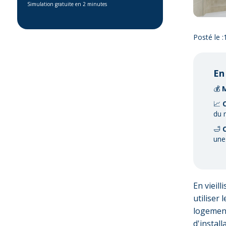
Simulation gratuite en 2 minutes
Posté le :
En
💰
📈
du 
🛁
une
En vieil
utiliser 
logement
d'instal