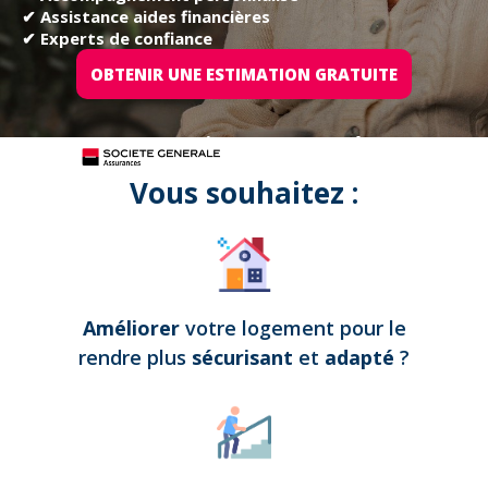
✔ Assistance aides financières
✔ Experts de confiance
OBTENIR UNE ESTIMATION GRATUITE
Tous nos projets sont assurés par
Vous souhaitez :
Améliorer
votre logement pour le
rendre plus
sécurisant
et
adapté
?