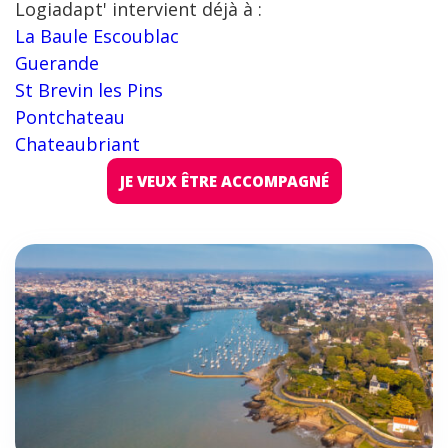
Logiadapt' intervient déjà à :
La Baule Escoublac
Guerande
St Brevin les Pins
Pontchateau
Chateaubriant
JE VEUX ÊTRE ACCOMPAGNÉ