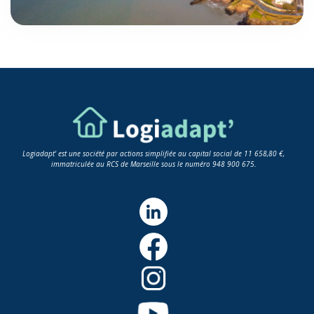
Logiadapt' est une société par actions simplifiée au capital social de 11 658,80 €,
immatriculée au RCS de Marseille sous le numéro 948 900 675.