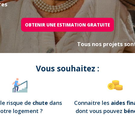
res
OBTENIR UNE ESTIMATION GRATUITE
Tous nos projets son
Vous souhaitez :
e
le risque de
chute
dans
Connaitre les
aides fin
votre logement
?
dont vous pouvez
béné