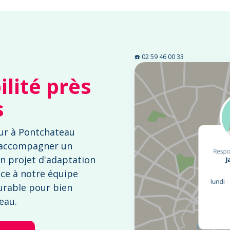
☎️ 02 59 46 00 33
lité près
s
ur à Pontchateau
 accompagner un
n projet d'adaptation
nce à notre équipe
urable pour bien
teau.