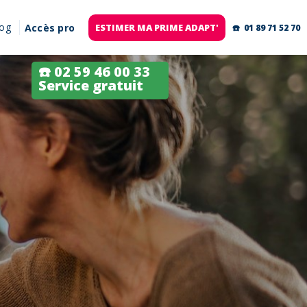
log
Accès pro
ESTIMER MA PRIME ADAPT'
☎️ 01 89 71 52 70
☎️ 02 59 46 00 33
Service gratuit