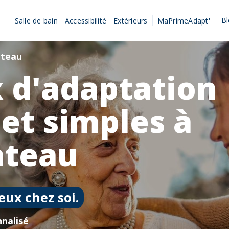
B
Salle de bain
Accessibilité
Extérieurs
MaPrimeAdapt'
ateau
 d'adaptation
 et simples à
ateau
eux chez soi.
nalisé