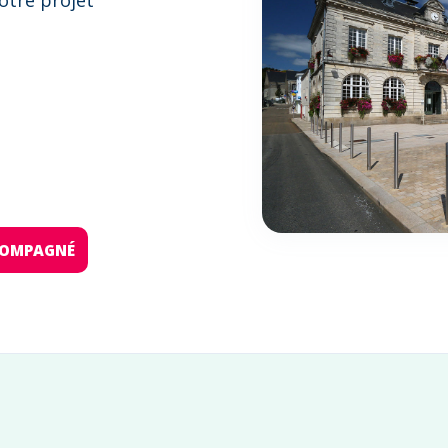
otre projet
:
CCOMPAGNÉ