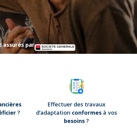
t assurés par
ancières
Effectuer des travaux
ficier
?
d’adaptation
conformes
à vos
besoins
?