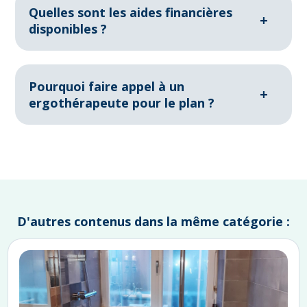
des seuils, adaptation de la salle de bain.
Quelles sont les aides financières
+
disponibles ?
Le dispositif MaPrimeAdapt’, les subventions de l’ANAH
et les aides locales peuvent alléger le coût de
construction ou d’adaptation.
Pourquoi faire appel à un
+
ergothérapeute pour le plan ?
Un ergothérapeute identifie précisément les besoins de
l’occupant et les traduit en solutions concrètes pour un
habitat vraiment adapté.
D'autres contenus dans la même catégorie :