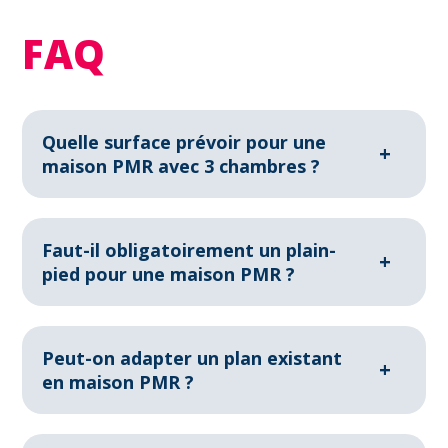
FAQ
Quelle surface prévoir pour une
+
maison PMR avec 3 chambres ?
En moyenne, une maison PMR de 3 chambres
nécessite entre 90 et 100 m² pour offrir une circulation
fluide.
Faut-il obligatoirement un plain-
+
pied pour une maison PMR ?
Non, mais il est fortement recommandé. Si un étage
est prévu, l’installation d’un ascenseur privatif ou d’un
monte-escalier devient indispensable.
Peut-on adapter un plan existant
+
en maison PMR ?
Oui, de nombreux plans standards peuvent être
modifiés : élargissement des ouvertures, suppression