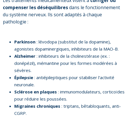
Les traitements médicamenteux visent à
corriger ou
compenser les déséquilibres
dans le fonctionnement
du système nerveux. Ils sont adaptés à chaque
pathologie :
Parkinson
: lévodopa (substitut de la dopamine),
agonistes dopaminergiques, inhibiteurs de la MAO-B.
Alzheimer
: inhibiteurs de la cholinestérase (ex. :
donépézil), mémantine pour les formes modérées à
sévères.
Épilepsie
: antiépileptiques pour stabiliser l’activité
neuronale.
Sclérose en plaques
: immunomodulateurs, corticoïdes
pour réduire les poussées.
Migraines chroniques
: triptans, bêtabloquants, anti-
CGRP.