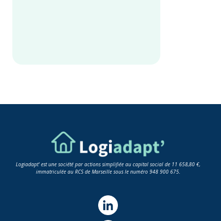
Logiadapt' est une société par actions simplifiée au capital social de 11 658,80 €,
immatriculée au RCS de Marseille sous le numéro 948 900 675.