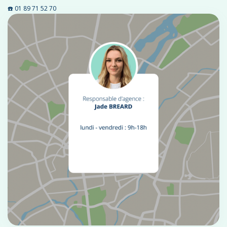
☎️ 01 89 71 52 70