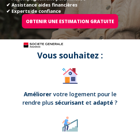
✔ Assistance aides financières
✔ Experts de confiance
OBTENIR UNE ESTIMATION GRATUITE
Tous nos projets sont assurés par
Vous souhaitez :
Améliorer
votre logement pour le
rendre plus
sécurisant
et
adapté
?