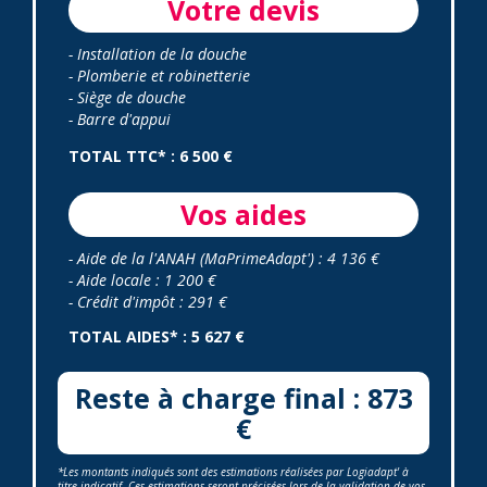
Votre devis
- Installation de la douche
- Plomberie et robinetterie
- Siège de douche
- Barre d'appui
TOTAL TTC* : 6 500 €
Vos aides
- Aide de la l'ANAH (MaPrimeAdapt') : 4 136 €
- Aide locale : 1 200 €
- Crédit d'impôt : 291 €
TOTAL AIDES* : 5 627 €
Reste à charge final : 873
€
*Les montants indiqués sont des estimations réalisées par Logiadapt' à
titre indicatif. Ces estimations seront précisées lors de la validation de vos