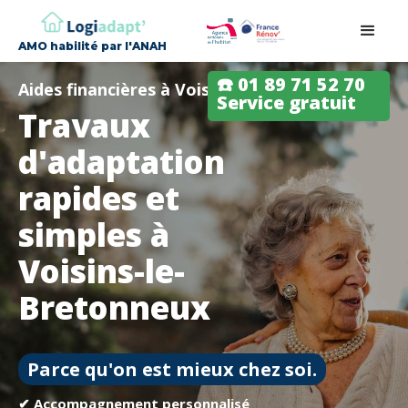
AMO habilité par l'ANAH
☎️ 01 89 71 52 70
Aides financières à Voisins-le-Bretonneux
Service gratuit
Travaux
d'adaptation
rapides et
simples à
Voisins-le-
Bretonneux
Parce qu'on est mieux chez soi.
✔ Accompagnement personnalisé