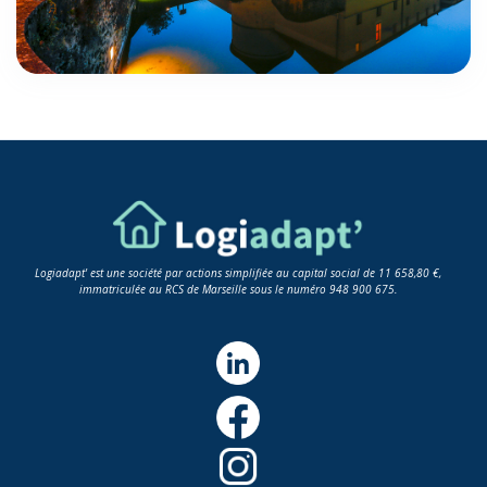
Logiadapt' est une société par actions simplifiée au capital social de 11 658,80 €,
immatriculée au RCS de Marseille sous le numéro 948 900 675.