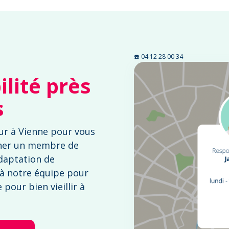
☎️ 04 12 28 00 34
lité près
s
ur à Vienne pour vous
ner un membre de
adaptation de
 à notre équipe pour
pour bien vieillir à