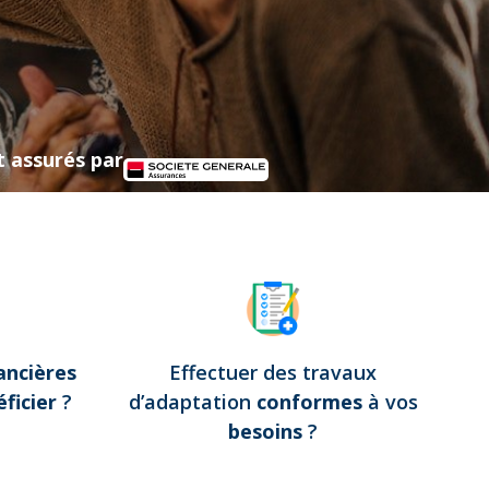
t assurés par
ancières
Effectuer des travaux
ficier
?
d’adaptation
conformes
à vos
besoins
?