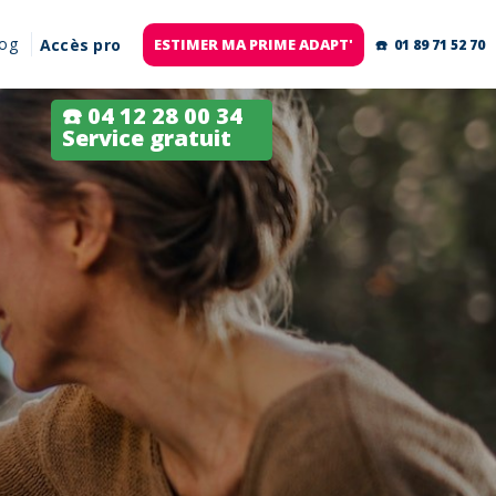
log
Accès pro
ESTIMER MA PRIME ADAPT'
☎️ 01 89 71 52 70
☎️ 04 12 28 00 34
Service gratuit