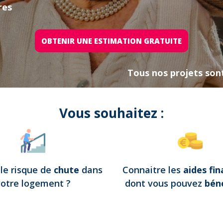
res
OBTENIR UNE ESTIMATION GRATUITE
Tous nos projets son
Vous souhaitez :
e
le risque de
chute
dans
Connaitre les
aides fin
votre logement
?
dont vous pouvez
béné