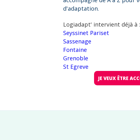
accompagne de A à Z pour v
d'adaptation.
Logiadapt' intervient déjà à 
Seyssinet Pariset
Sassenage
Fontaine
Grenoble
St Egreve
JE VEUX ÊTRE A