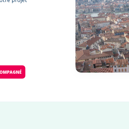
otre projet
:
CCOMPAGNÉ