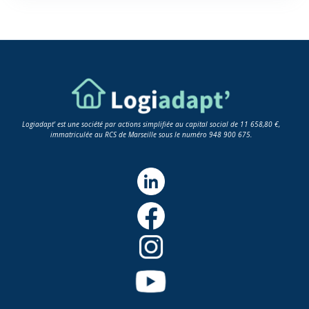
Logiadapt' est une société par actions simplifiée au capital social de 11 658,80 €,
immatriculée au RCS de Marseille sous le numéro 948 900 675.