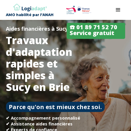
AMO habilité par l'ANAH
☎️ 01 89 71 52 70
Aides financières à Sucy en Brie
Service gratuit
Travaux
d'adaptation
rapides et
simples à
Sucy en Brie
Parce qu'on est mieux chez soi.
✔ Accompagnement personnalisé
✔ Assistance aides financières
✔ Experts de confiance