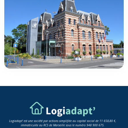
Logiadapt' est une société par actions simplifiée au capital social de 11 658,80 €,
immatriculée au RCS de Marseille sous le numéro 948 900 675.