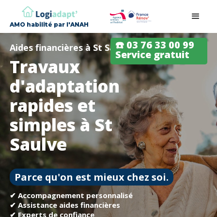
AMO habilité par l'ANAH
☎️ 03 76 33 00 99
Aides financières à St Saulve
Service gratuit
Travaux
d'adaptation
rapides et
simples à St
Saulve
Parce qu'on est mieux chez soi.
✔ Accompagnement personnalisé
✔ Assistance aides financières
✔ Experts de confiance