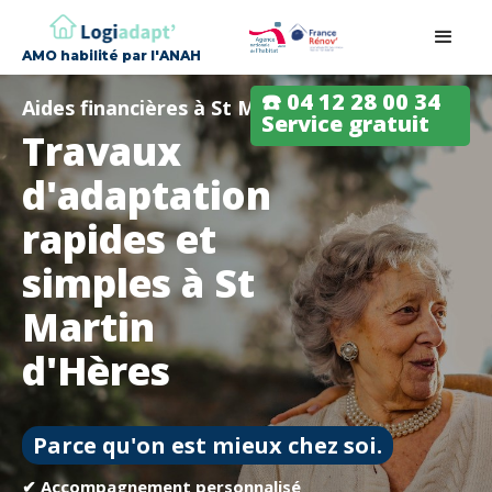
AMO habilité par l'ANAH
☎️ 04 12 28 00 34
Aides financières à St Martin d'Hères
Service gratuit
Travaux
d'adaptation
rapides et
simples à St
Martin
d'Hères
Parce qu'on est mieux chez soi.
✔ Accompagnement personnalisé