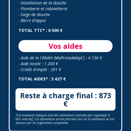
- Installation de la douche
- Plomberie et robinetterie
- Siège de douche
- Barre d'appui
TOTAL TTC* : 6 500 €
Vos aides
- Aide de la l'ANAH (MaPrimeAdapt') : 4 136 €
- Aide locale : 1 200 €
- Crédit d'impôt : 291 €
TOTAL AIDES* : 5 627 €
Reste à charge final : 873
€
*Les montants indiqués sont des estimations réalisées par Logiadapt' à
titre indicatif. Ces estimations seront précisées lors de la validation de vos
dossiers par les organismes compétents.