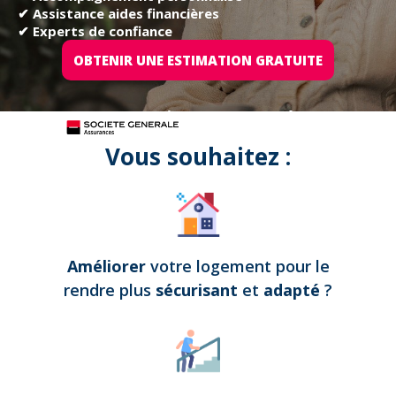
✔ Assistance aides financières
✔ Experts de confiance
OBTENIR UNE ESTIMATION GRATUITE
Tous nos projets sont assurés par
Vous souhaitez :
Améliorer
votre logement pour le
rendre plus
sécurisant
et
adapté
?