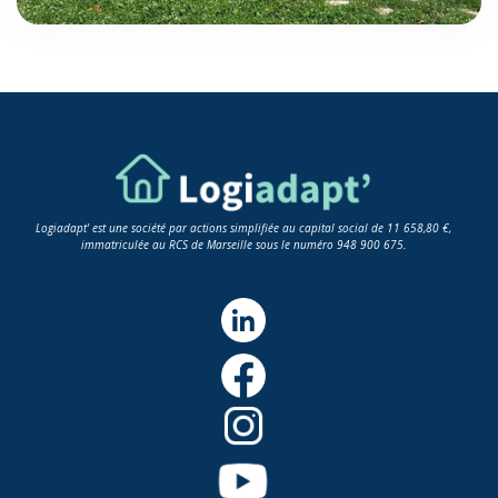
Logiadapt' est une société par actions simplifiée au capital social de 11 658,80 €,
immatriculée au RCS de Marseille sous le numéro 948 900 675.