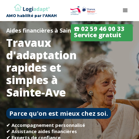
AMO habilité par l'ANAH
☎️ 02 59 46 00 33
Aides financières à Sainte-Ave
Service gratuit
Travaux
d'adaptation
rapides et
simples à
Sainte-Ave
Parce qu'on est mieux chez soi.
✔ Accompagnement personnalisé
✔ Assistance aides financières
✔ Experts de confiance