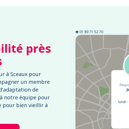
☎️ 01 89 71 52 70
lité près
s
ur à Sceaux pour
mpagner un membre
 d'adaptation de
 à notre équipe pour
pour bien vieillir à