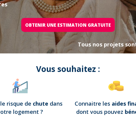
res
OBTENIR UNE ESTIMATION GRATUITE
Tous nos projets son
Vous souhaitez :
e
le risque de
chute
dans
Connaitre les
aides fin
votre logement
?
dont vous pouvez
béné