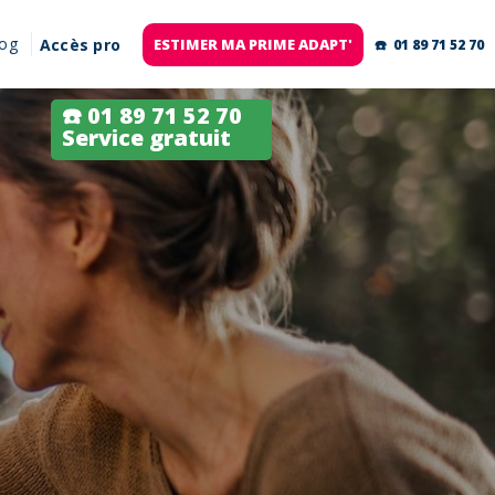
log
Accès pro
ESTIMER MA PRIME ADAPT'
☎️ 01 89 71 52 70
☎️ 01 89 71 52 70
Service gratuit