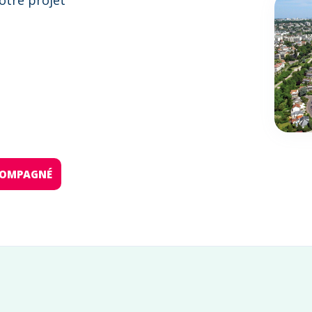
otre projet
:
CCOMPAGNÉ