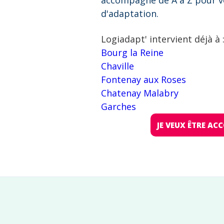
accompagne de A à Z pour v
d'adaptation.
Logiadapt' intervient déjà à 
Bourg la Reine
Chaville
Fontenay aux Roses
Chatenay Malabry
Garches
JE VEUX ÊTRE A