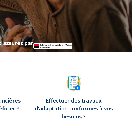
t assurés par
ancières
Effectuer des travaux
ficier
?
d’adaptation
conformes
à vos
besoins
?