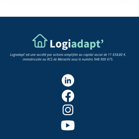
Logiadapt' est une société par actions simplifiée au capital social de 11 658,80 €,
immatriculée au RCS de Marseille sous le numéro 948 900 675.