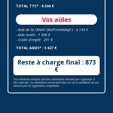
TOTAL TTC* : 6 500 €
Vos aides
- Aide de la l'ANAH (MaPrimeAdapt') : 4 136 €
- Aide locale : 1 200 €
- Crédit d'impôt : 291 €
TOTAL AIDES* : 5 627 €
Reste à charge final : 873
€
*Les montants indiqués sont des estimations réalisées par Logiadapt' à
titre indicatif. Ces estimations seront précisées lors de la validation de vos
dossiers par les organismes compétents.