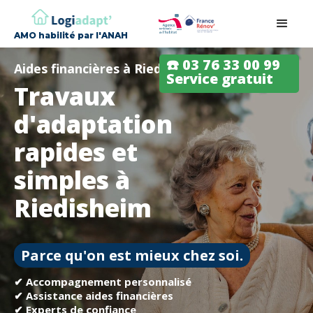
AMO habilité par l'ANAH
☎️ 03 76 33 00 99
Aides financières à Riedisheim
Service gratuit
Travaux
d'adaptation
rapides et
simples à
Riedisheim
Parce qu'on est mieux chez soi.
✔ Accompagnement personnalisé
✔ Assistance aides financières
✔ Experts de confiance