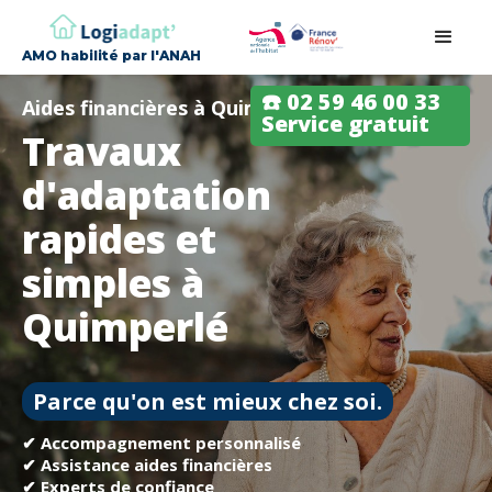
AMO habilité par l'ANAH
☎️ 02 59 46 00 33
Aides financières à Quimperlé
Service gratuit
Travaux
d'adaptation
rapides et
simples à
Quimperlé
Parce qu'on est mieux chez soi.
✔ Accompagnement personnalisé
✔ Assistance aides financières
✔ Experts de confiance