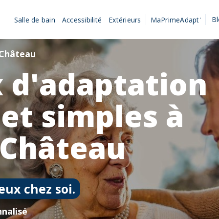
B
Salle de bain
Accessibilité
Extérieurs
MaPrimeAdapt'
e Château
 d'adaptation
 et simples à
 Château
eux chez soi.
nalisé