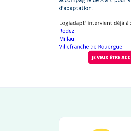
accompagne de A à Z pour v
d'adaptation.
Logiadapt' intervient déjà à 
Rodez
Millau
Villefranche de Rouergue
JE VEUX ÊTRE A