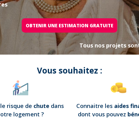
res
OBTENIR UNE ESTIMATION GRATUITE
Tous nos projets son
Vous souhaitez :
e
le risque de
chute
dans
Connaitre les
aides fin
votre logement
?
dont vous pouvez
béné