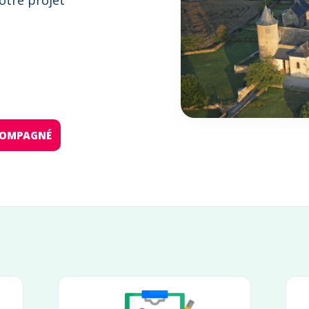
otre projet
:
CCOMPAGNÉ