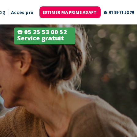
log
Accès pro
ESTIMER MA PRIME ADAPT'
☎️ 01 89 71 52 70
☎️ 05 25 53 00 52
Service gratuit