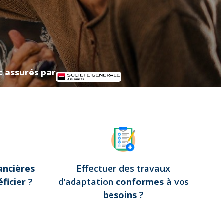
t assurés par
ancières
Effectuer des travaux
ficier
?
d’adaptation
conformes
à vos
besoins
?