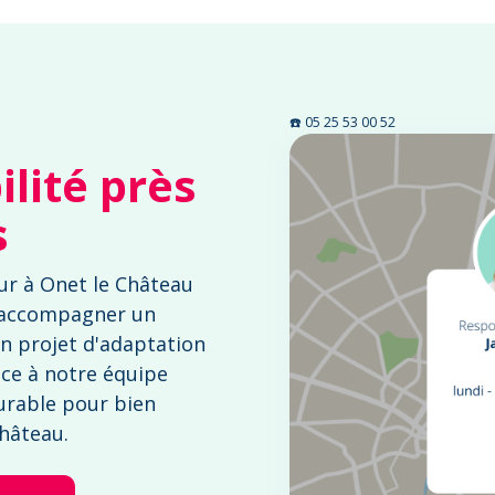
☎️ 05 25 53 00 52
lité près
s
ur à Onet le Château
 accompagner un
n projet d'adaptation
nce à notre équipe
urable pour bien
Château.