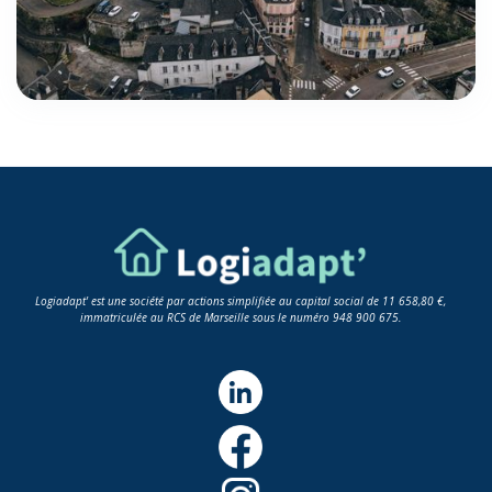
Logiadapt' est une société par actions simplifiée au capital social de 11 658,80 €,
immatriculée au RCS de Marseille sous le numéro 948 900 675.