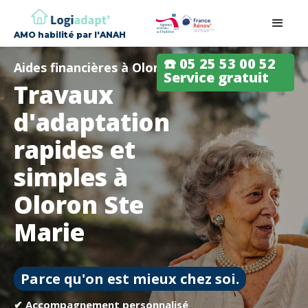
AMO habilité par l'ANAH
☎️ 05 25 53 00 52
Aides financières à Oloron Ste Marie
Service gratuit
Travaux
d'adaptation
rapides et
simples à
Oloron Ste
Marie
Parce qu'on est mieux chez soi.
✔ Accompagnement personnalisé