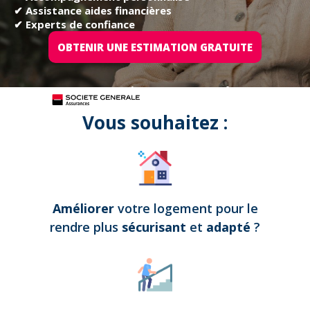
✔ Assistance aides financières
✔ Experts de confiance
OBTENIR UNE ESTIMATION GRATUITE
Tous nos projets sont assurés par
Vous souhaitez :
Améliorer
votre logement pour le
rendre plus
sécurisant
et
adapté
?