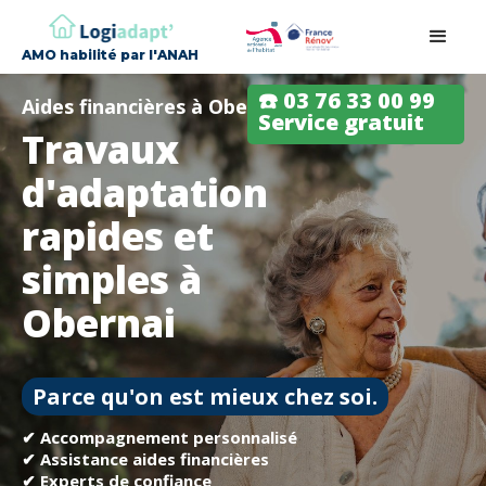
AMO habilité par l'ANAH
☎️ 03 76 33 00 99
Aides financières à Obernai
Service gratuit
Travaux
d'adaptation
rapides et
simples à
Obernai
Parce qu'on est mieux chez soi.
✔ Accompagnement personnalisé
✔ Assistance aides financières
✔ Experts de confiance