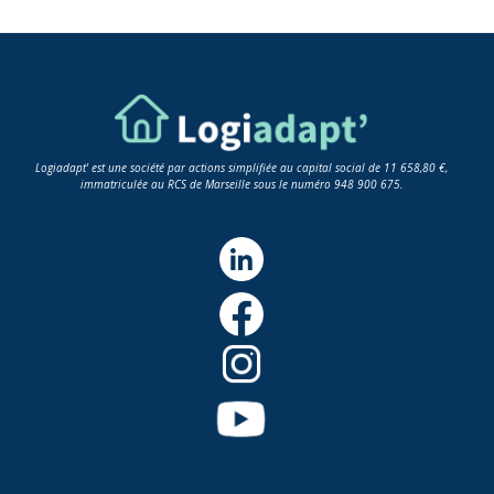
Logiadapt' est une société par actions simplifiée au capital social de 11 658,80 €,
immatriculée au RCS de Marseille sous le numéro 948 900 675.