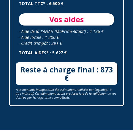
TOTAL TTC* : 6 500 €
Vos aides
- Aide de la l'ANAH (MaPrimeAdapt') : 4 136 €
- Aide locale : 1 200 €
- Crédit d'impôt : 291 €
TOTAL AIDES* : 5 627 €
Reste à charge final : 873
€
*Les montants indiqués sont des estimations réalisées par Logiadapt' à
titre indicatif. Ces estimations seront précisées lors de la validation de vos
dossiers par les organismes compétents.