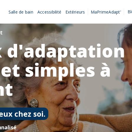
B
Salle de bain
Accessibilité
Extérieurs
MaPrimeAdapt'
nt
 d'adaptation
 et simples à
nt
eux chez soi.
nalisé