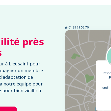
☎️ 01 89 71 52 70
lité près
s
r à Lieusaint pour
mpagner un membre
 d'adaptation de
 à notre équipe pour
pour bien vieillir à