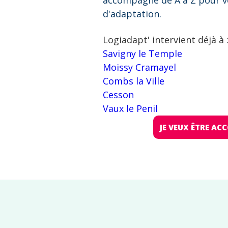
accompagne de A à Z pour v
d'adaptation.
Logiadapt' intervient déjà à 
Savigny le Temple
Moissy Cramayel
Combs la Ville
Cesson
Vaux le Penil
JE VEUX ÊTRE A