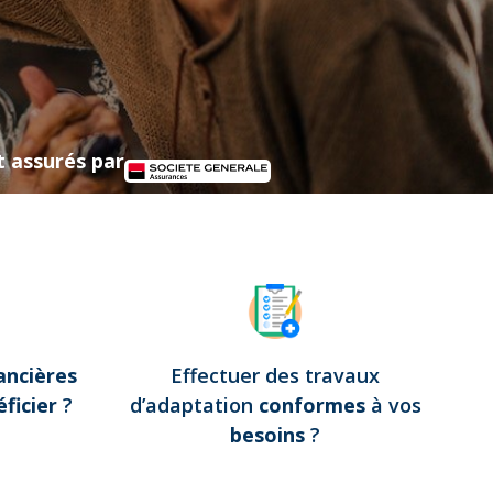
t assurés par
ancières
Effectuer des travaux
ficier
?
d’adaptation
conformes
à vos
besoins
?