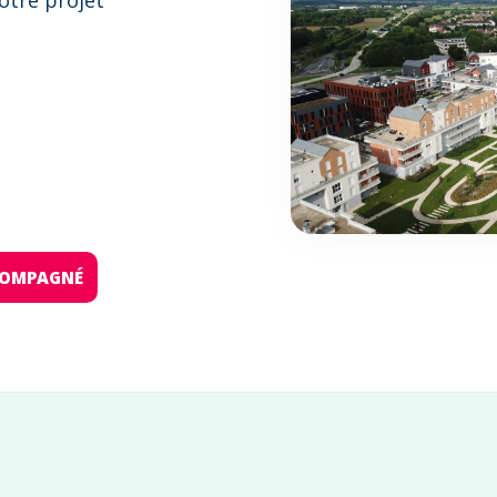
otre projet
:
CCOMPAGNÉ