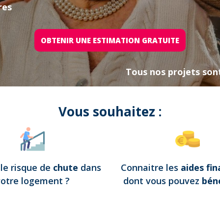
res
OBTENIR UNE ESTIMATION GRATUITE
Tous nos projets son
Vous souhaitez :
e
le risque de
chute
dans
Connaitre les
aides fin
votre logement
?
dont vous pouvez
béné