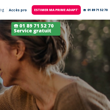
log
Accès pro
ESTIMER MA PRIME ADAPT'
☎️ 01 89 71 52 70
☎️ 01 89 71 52 70
Service gratuit