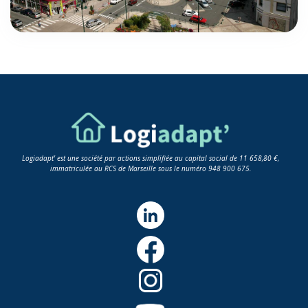
Logiadapt' est une société par actions simplifiée au capital social de 11 658,80 €,
immatriculée au RCS de Marseille sous le numéro 948 900 675.