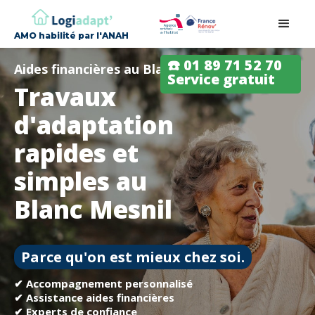
AMO habilité par l'ANAH
☎️ 01 89 71 52 70
Aides financières au Blanc Mesnil
Service gratuit
Travaux
d'adaptation
rapides et
simples au
Blanc Mesnil
Parce qu'on est mieux chez soi.
✔ Accompagnement personnalisé
✔ Assistance aides financières
✔ Experts de confiance