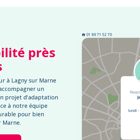
☎️ 01 89 71 52 70
lité près
s
ur à Lagny sur Marne
 accompagner un
n projet d'adaptation
nce à notre équipe
urable pour bien
ur Marne.