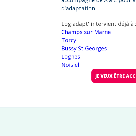
accompagne de A à Z pour v
d'adaptation.
Logiadapt' intervient déjà à 
Champs sur Marne
Torcy
Bussy St Georges
Lognes
Noisiel
JE VEUX ÊTRE A