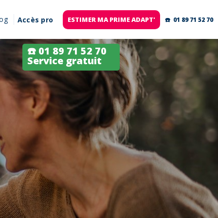
log
Accès pro
ESTIMER MA PRIME ADAPT'
☎️ 01 89 71 52 70
☎️ 01 89 71 52 70
Service gratuit