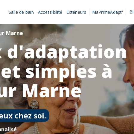
B
Salle de bain
Accessibilité
Extérieurs
MaPrimeAdapt'
sur Marne
 d'adaptation
 et simples à
ur Marne
eux chez soi.
nalisé