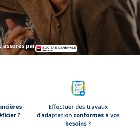
t assurés par
ancières
Effectuer des travaux
ficier
?
d’adaptation
conformes
à vos
besoins
?