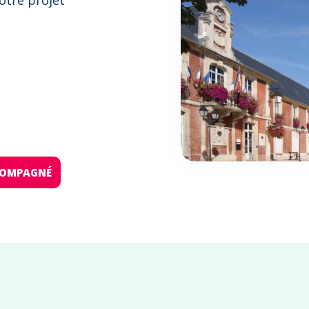
otre projet
:
CCOMPAGNÉ