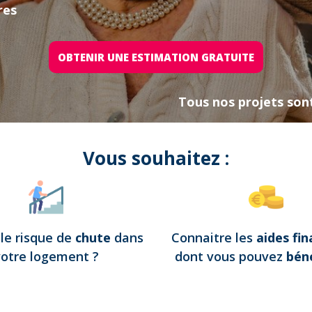
res
OBTENIR UNE ESTIMATION GRATUITE
Tous nos projets son
Vous souhaitez :
e
le risque de
chute
dans
Connaitre les
aides fin
votre logement
?
dont vous pouvez
béné