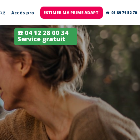
log
Accès pro
ESTIMER MA PRIME ADAPT'
☎️ 01 89 71 52 70
☎️ 04 12 28 00 34
Service gratuit