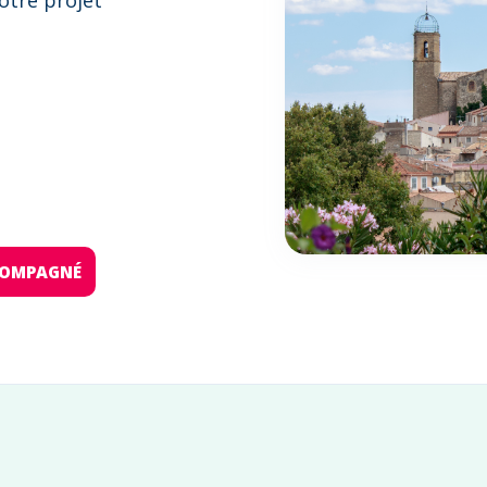
otre projet
:
CCOMPAGNÉ