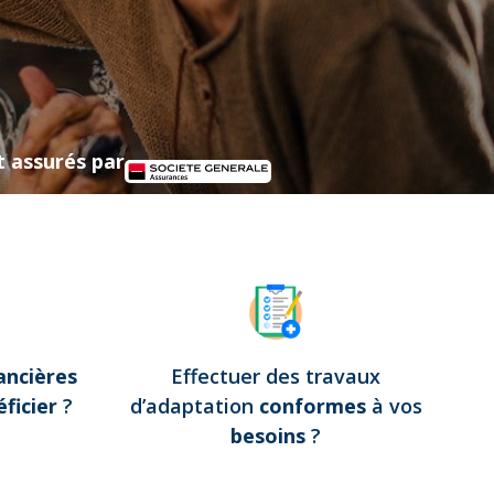
t assurés par
ancières
Effectuer des travaux
ficier
?
d’adaptation
conformes
à vos
besoins
?