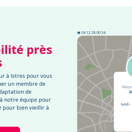
☎️ 04 12 28 00 34
lité près
s
r à Istres pour vous
ner un membre de
adaptation de
 à notre équipe pour
pour bien vieillir à