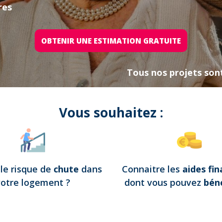
res
OBTENIR UNE ESTIMATION GRATUITE
Tous nos projets son
Vous souhaitez :
e
le risque de
chute
dans
Connaitre les
aides fin
votre logement
?
dont vous pouvez
béné