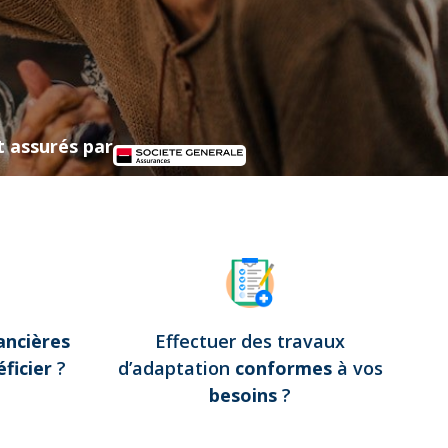
t assurés par
ancières
Effectuer des travaux
ficier
?
d’adaptation
conformes
à vos
besoins
?