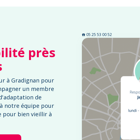
☎️ 05 25 53 00 52
lité près
s
ur à Gradignan pour
mpagner un membre
 d'adaptation de
 à notre équipe pour
pour bien vieillir à