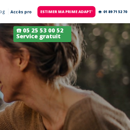
log
Accès pro
ESTIMER MA PRIME ADAPT'
☎️ 01 89 71 52 70
☎️ 05 25 53 00 52
Service gratuit