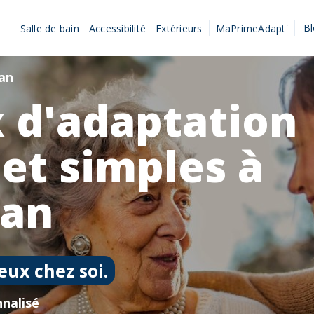
B
Salle de bain
Accessibilité
Extérieurs
MaPrimeAdapt'
nan
 d'adaptation
 et simples à
nan
eux chez soi.
nalisé