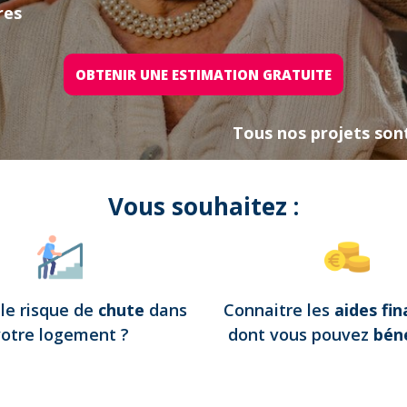
res
OBTENIR UNE ESTIMATION GRATUITE
Tous nos projets son
Vous souhaitez :
e
le risque de
chute
dans
Connaitre les
aides fin
votre logement
?
dont vous pouvez
béné