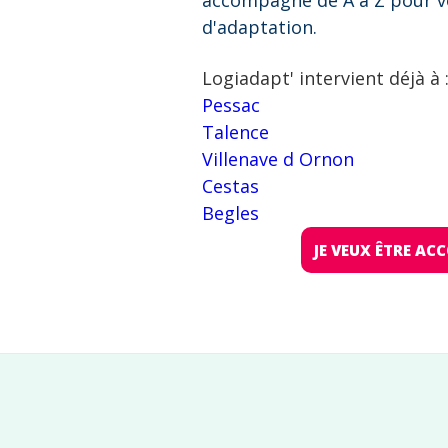
accompagne de A à Z pour v
d'adaptation.
Logiadapt' intervient déjà à 
Pessac
Talence
Villenave d Ornon
Cestas
Begles
JE VEUX ÊTRE A