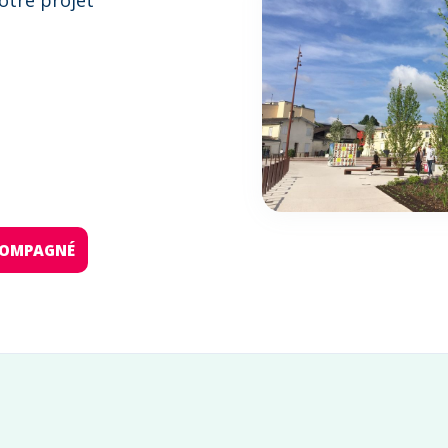
otre projet
:
CCOMPAGNÉ