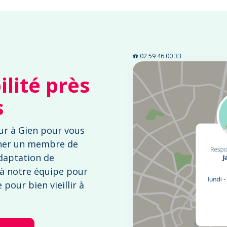
☎️ 02 59 46 00 33
lité près
s
ur à Gien pour vous
ner un membre de
adaptation de
 à notre équipe pour
pour bien vieillir à