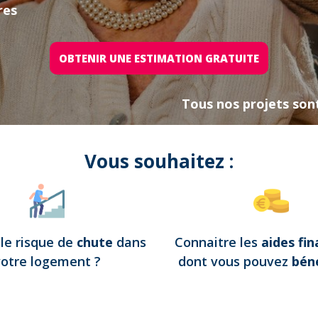
res
OBTENIR UNE ESTIMATION GRATUITE
Tous nos projets son
Vous souhaitez :
e
le risque de
chute
dans
Connaitre les
aides fin
votre logement
?
dont vous pouvez
béné