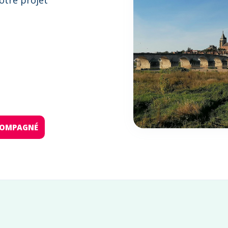
otre projet
:
CCOMPAGNÉ