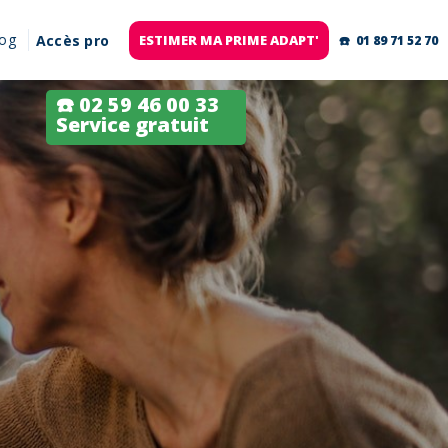
log
Accès pro
ESTIMER MA PRIME ADAPT'
☎️ 01 89 71 52 70
☎️ 02 59 46 00 33
Service gratuit