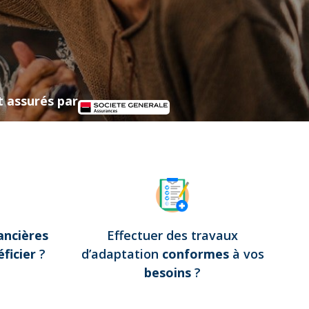
t assurés par
ancières
Effectuer des travaux
ficier
?
d’adaptation
conformes
à vos
besoins
?