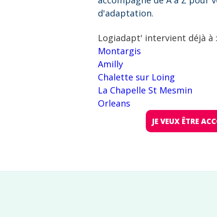
accompagne de A à Z pour v
d'adaptation.
Logiadapt' intervient déjà à 
Montargis
Amilly
Chalette sur Loing
La Chapelle St Mesmin
Orleans
JE VEUX ÊTRE A