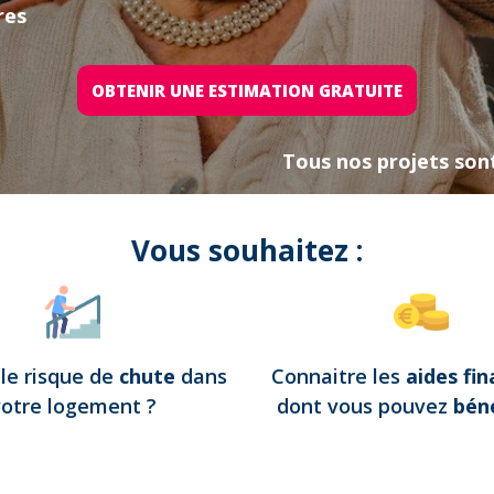
res
OBTENIR UNE ESTIMATION GRATUITE
Tous nos projets son
Vous souhaitez :
e
le risque de
chute
dans
Connaitre les
aides fin
votre logement
?
dont vous pouvez
béné