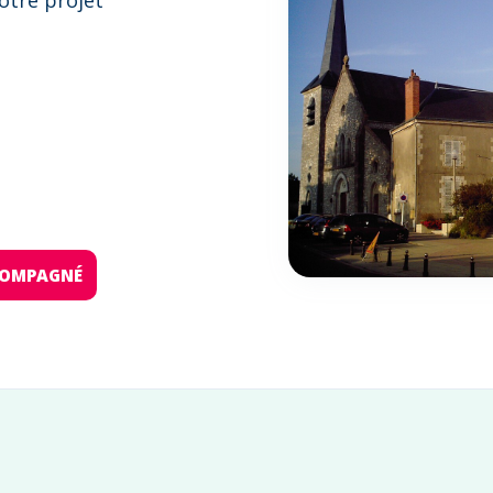
otre projet
:
CCOMPAGNÉ