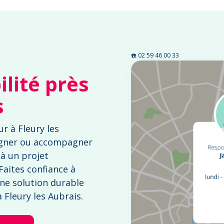
☎️ 02 59 46 00 33
lité près
s
r à Fleury les
gner ou accompagner
à un projet
Faites confiance à
ne solution durable
à Fleury les Aubrais.