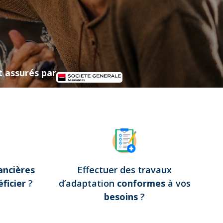
t assurés par
ancières
Effectuer des travaux
ficier
?
d’adaptation
conformes
à vos
besoins
?