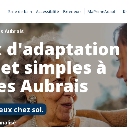
B
Salle de bain
Accessibilité
Extérieurs
MaPrimeAdapt'
es Aubrais
 d'adaptation
 et simples à
les Aubrais
eux chez soi.
nalisé