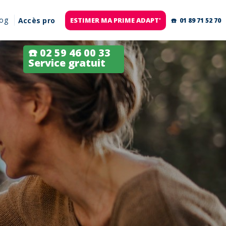
log
Accès pro
ESTIMER MA PRIME ADAPT'
☎️ 01 89 71 52 70
☎️ 02 59 46 00 33
Service gratuit