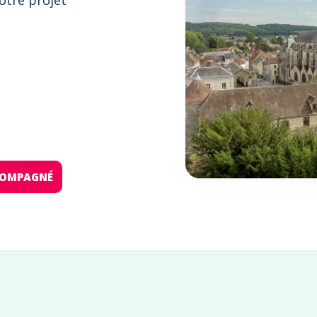
otre projet
:
CCOMPAGNÉ