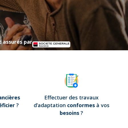
t assurés par
ancières
Effectuer des travaux
ficier
?
d’adaptation
conformes
à vos
besoins
?