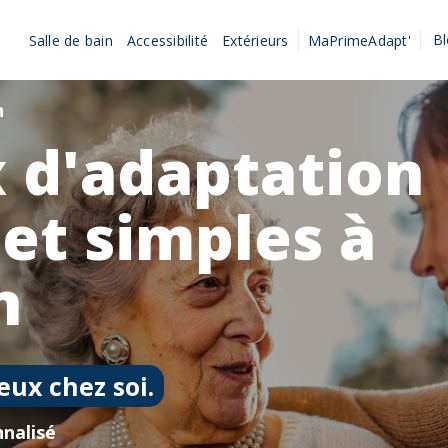
B
Salle de bain
Accessibilité
Extérieurs
MaPrimeAdapt'
n
 d'adaptation
 et simples à
n
eux chez soi.
nalisé