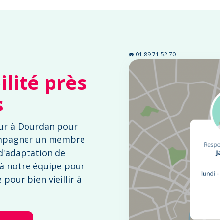
☎️ 01 89 71 52 70
lité près
s
ur à Dourdan pour
mpagner un membre
 d'adaptation de
 à notre équipe pour
pour bien vieillir à