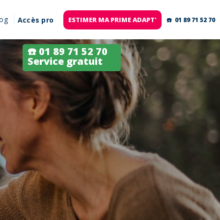
log
Accès pro
ESTIMER MA PRIME ADAPT'
☎️ 01 89 71 52 70
☎️ 01 89 71 52 70
Service gratuit