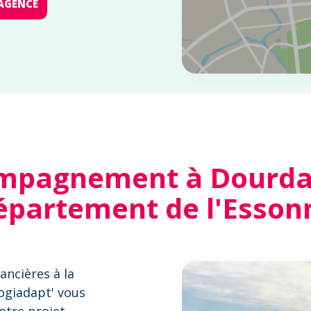
AGENCE
mpagnement à Dourdan
épartement de l'Esson
ancières à la
Logiadapt' vous