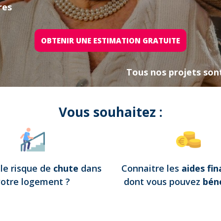
res
OBTENIR UNE ESTIMATION GRATUITE
Tous nos projets son
Vous souhaitez :
e
le risque de
chute
dans
Connaitre les
aides fin
votre logement
?
dont vous pouvez
béné