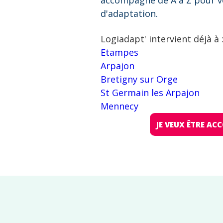
accompagne de A à Z pour v
d'adaptation.
Logiadapt' intervient déjà à 
Etampes
Arpajon
Bretigny sur Orge
St Germain les Arpajon
Mennecy
JE VEUX ÊTRE A