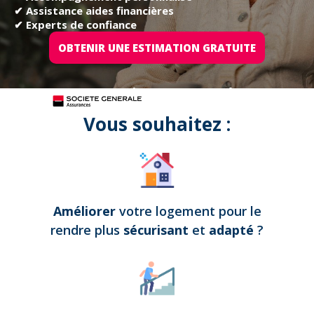
✔ Assistance aides financières
✔ Experts de confiance
OBTENIR UNE ESTIMATION GRATUITE
Tous nos projets sont assurés par
Vous souhaitez :
Améliorer
votre logement pour le
rendre plus
sécurisant
et
adapté
?