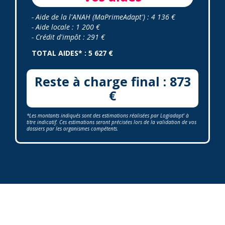
- Aide de la l'ANAH (MaPrimeAdapt') : 4 136 €
- Aide locale : 1 200 €
- Crédit d'impôt : 291 €
TOTAL AIDES* : 5 627 €
Reste à charge final : 873
€
*Les montants indiqués sont des estimations réalisées par Logiadapt' à
titre indicatif. Ces estimations seront précisées lors de la validation de vos
dossiers par les organismes compétents.