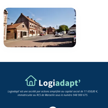
Logiadapt' est une société par actions simplifiée au capital social de 11 658,80 €,
immatriculée au RCS de Marseille sous le numéro 948 900 675.