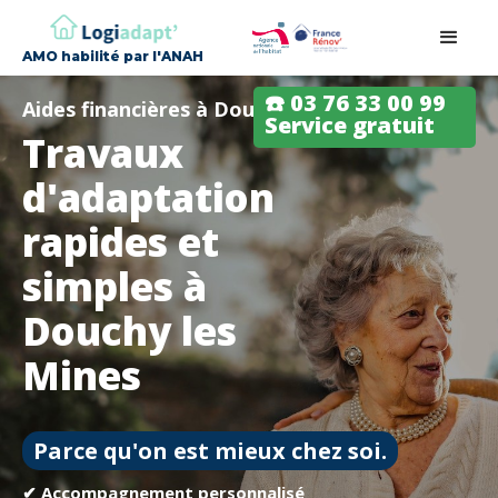
AMO habilité par l'ANAH
☎️ 03 76 33 00 99
Aides financières à Douchy les Mines
Service gratuit
Travaux
d'adaptation
rapides et
simples à
Douchy les
Mines
Parce qu'on est mieux chez soi.
✔ Accompagnement personnalisé