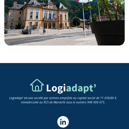
Logiadapt' est une société par actions simplifiée au capital social de 11 658,80 €,
immatriculée au RCS de Marseille sous le numéro 948 900 675.