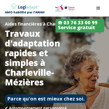
AMO habilité par l'ANAH
☎️ 03 76 33 00 99
Aides financières à Charleville-Mézières
Service gratuit
Travaux
d'adaptation
rapides et
simples à
Charleville-
Mézières
Parce qu'on est mieux chez soi.
✔ Accompagnement personnalisé