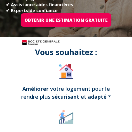
✔ Assistance aides financières
✔ Experts de confiance
OBTENIR UNE ESTIMATION GRATUITE
Tous nos projets sont assurés par
Vous souhaitez :
Améliorer
votre logement pour le
rendre plus
sécurisant
et
adapté
?