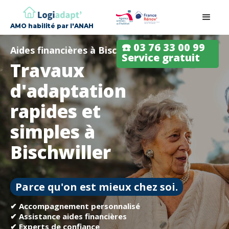
AMO habilité par l'ANAH
☎️ 03 76 33 00 99
Aides financières à Bischwiller
Service gratuit
Travaux
d'adaptation
rapides et
simples à
Bischwiller
Parce qu'on est mieux chez soi.
✔ Accompagnement personnalisé
✔ Assistance aides financières
✔ Experts de confiance