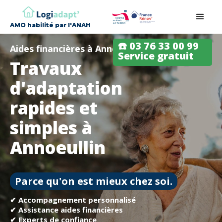
AMO habilité par l'ANAH
☎️ 03 76 33 00 99
Aides financières à Annoeullin
Service gratuit
Travaux
d'adaptation
rapides et
simples à
Annoeullin
Parce qu'on est mieux chez soi.
✔ Accompagnement personnalisé
✔ Assistance aides financières
✔ Experts de confiance