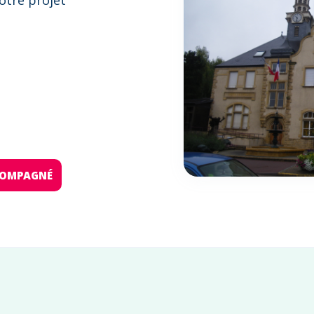
otre projet
:
CCOMPAGNÉ