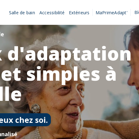
B
Salle de bain
Accessibilité
Extérieurs
MaPrimeAdapt'
le
 d'adaptation
 et simples à
lle
eux chez soi.
nalisé