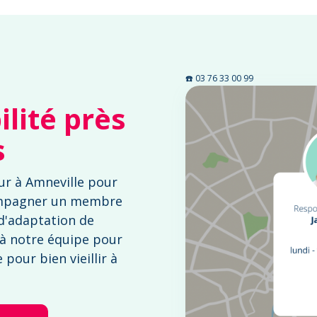
☎️ 03 76 33 00 99
lité près
s
ur à Amneville pour
mpagner un membre
 d'adaptation de
 à notre équipe pour
pour bien vieillir à