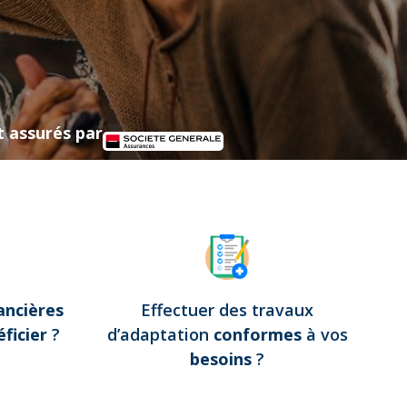
t assurés par
ancières
Effectuer des travaux
ficier
?
d’adaptation
conformes
à vos
besoins
?