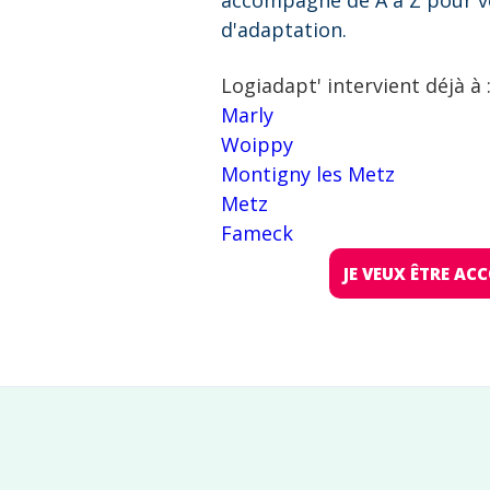
accompagne de A à Z pour v
d'adaptation.
Logiadapt' intervient déjà à 
Marly
Woippy
Montigny les Metz
Metz
Fameck
JE VEUX ÊTRE A