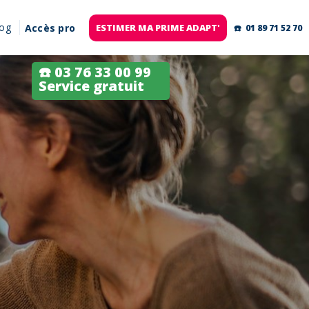
log
Accès pro
ESTIMER MA PRIME ADAPT'
☎️ 01 89 71 52 70
☎️ 03 76 33 00 99
Service gratuit