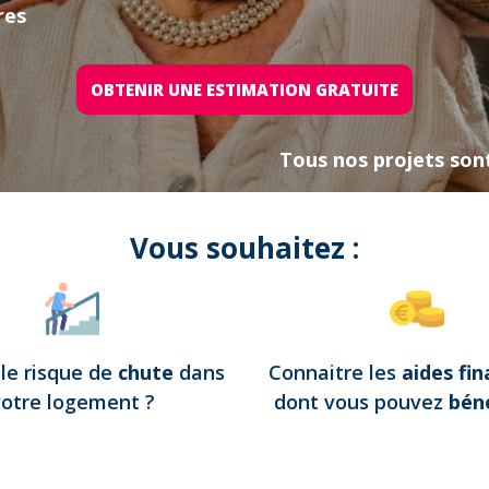
res
OBTENIR UNE ESTIMATION GRATUITE
Tous nos projets son
Vous souhaitez :
e
le risque de
chute
dans
Connaitre les
aides fin
votre logement
?
dont vous pouvez
béné