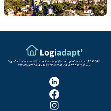
Logiadapt' est une société par actions simplifiée au capital social de 11 658,80 €,
immatriculée au RCS de Marseille sous le numéro 948 900 675.