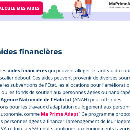
CALCULE MES AIDES
aides financières
 des
aides financières
qui peuvent alléger le fardeau du coû
calier debout. Ces aides peuvent provenir de diverses sour
e les subventions de l'État, les allocations pour l'améliorati
t, ou les fonds de soutien aux personnes âgées ou handicapé
l'Agence Nationale de l'Habitat
(ANAH) peut offrir des
ons pour les travaux d'adaptation du logement aux person
'autonomie, comme
Ma Prime Adapt’
. Ce programme propo
les personnes âgées à financer l’aménagement de leur logem
 TVA réduite à 5,5% peut s'appliquer aux équipements favori