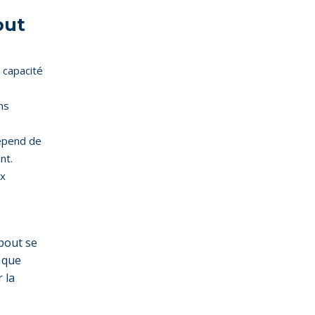
out
e capacité
ns
dépend de
nt.
ux
bout se
 que
 la