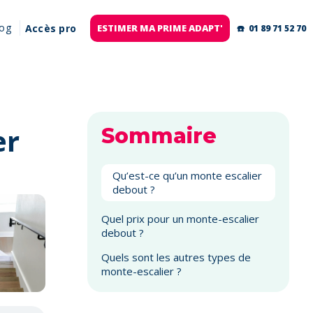
log
Accès pro
ESTIMER MA PRIME ADAPT'
☎️ 01 89 71 52 70
er
Sommaire
Qu’est-ce qu’un monte escalier
debout ?
Quel prix pour un monte-escalier
debout ?
Quels sont les autres types de
monte-escalier ?