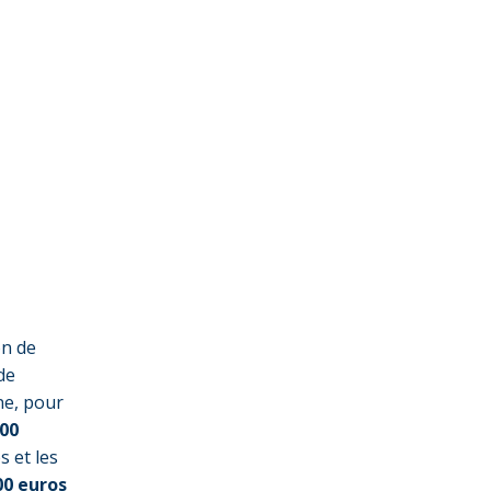
on de
de
ne, pour
000
 et les
00 euros