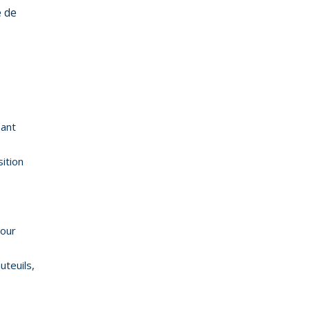
e de
sant
ition
pour
teuils,