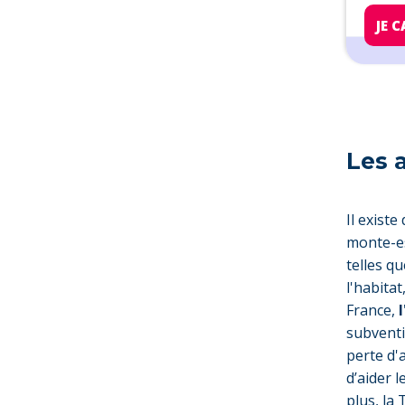
JE 
Les 
Il existe
monte-es
telles qu
l'habita
France,
subventi
perte d
d’aider 
plus, la