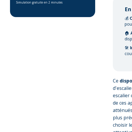
Simulation gratuite en 2 minutes
En
💰
pou
🏠
disp
🛠️
I
cou
Ce
dispo
d'escali
escalier
de ces a
atténués
plus pré
choisir 