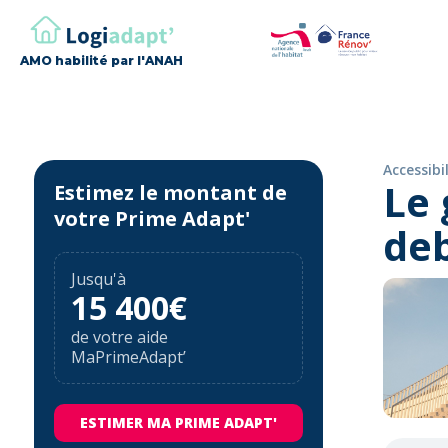
AMO habilité par l'ANAH
Accessibi
Le 
Estimez le montant de
votre Prime Adapt'
de
Jusqu'à
15 400€
de votre aide
MaPrimeAdapt’
ESTIMER MA PRIME ADAPT'