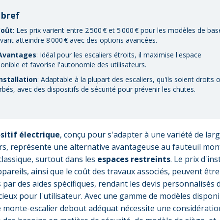
 bref
Coût
: Les prix varient entre 2 500 € et 5 000 € pour les modèles de bas
vant atteindre 8 000 € avec des options avancées.
Avantages
: Idéal pour les escaliers étroits, il maximise l'espace
onible et favorise l'autonomie des utilisateurs.
nstallation
: Adaptable à la plupart des escaliers, qu'ils soient droits 
rbés, avec des dispositifs de sécurité pour prévenir les chutes.
sitif électrique
, conçu pour s'adapter à une variété de lar
ers, représente une alternative avantageuse au fauteuil mon
 classique, surtout dans les
espaces restreints
. Le prix d'ins
ppareils, ainsi que le coût des travaux associés, peuvent être
 par des aides spécifiques, rendant les devis personnalisés 
cieux pour l'utilisateur. Avec une gamme de modèles disponi
le monte-escalier debout adéquat nécessite une considératio