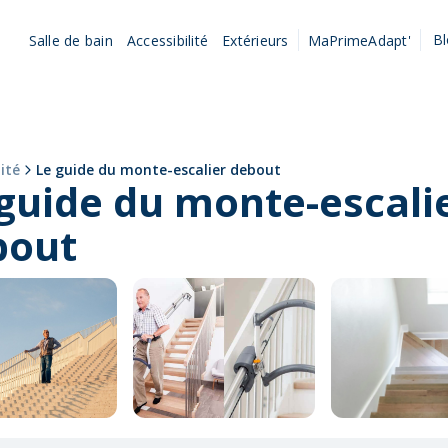
B
Salle de bain
Accessibilité
Extérieurs
MaPrimeAdapt'
lité
Le guide du monte-escalier debout
guide du monte-escali
bout