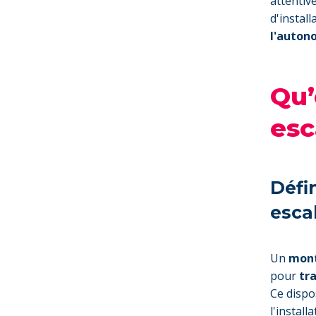
attentiv
d'instal
l'auton
Qu’
esc
Défi
esca
Un
mont
pour
tra
Ce dispo
l'install