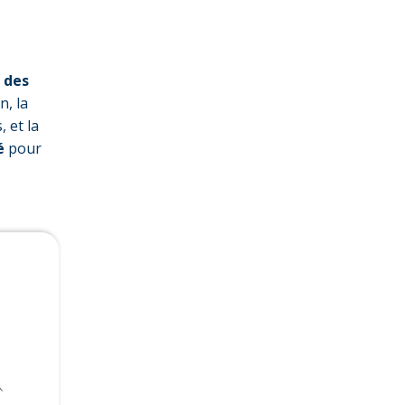
 des
n, la
, et la
sé
pour