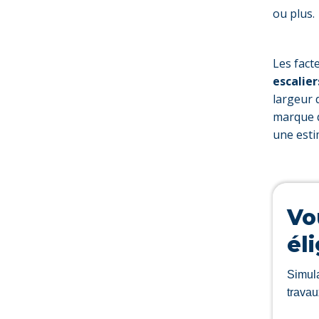
ou plus.
Les facte
escalier
largeur d
marque du
une esti
Vo
él
Simula
travau