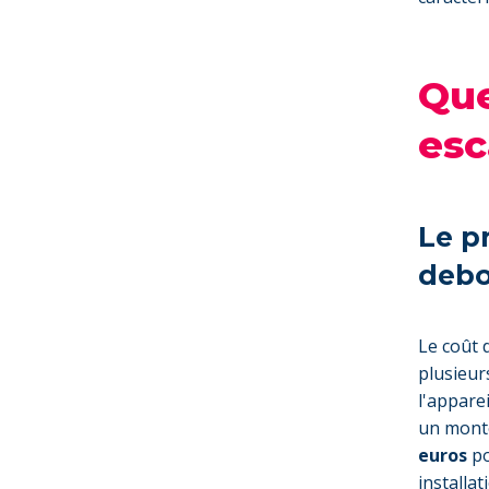
Que
esc
Le p
deb
Le coût 
plusieur
l'appare
un monte
euros
po
installa