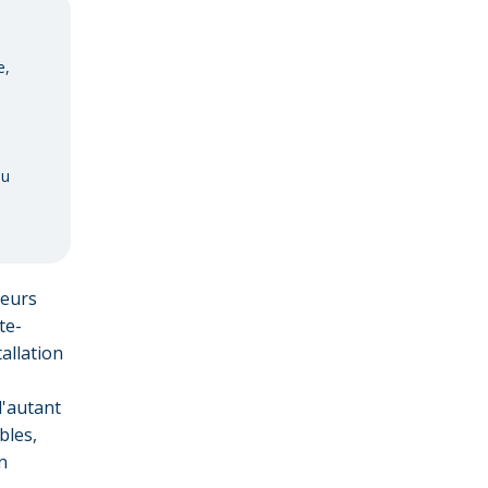
e,
ou
geurs
te-
tallation
d'autant
bles,
n