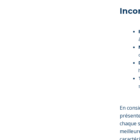
Inco
En consi
présente
chaque s
meilleur
caractéri