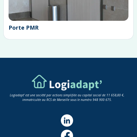
Porte PMR
Logiadapt' est une société par actions simplifiée au capital social de 11 658,80 €,
immatriculée au RCS de Marseille sous le numéro 948 900 675.